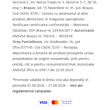
Sectorul 3, Str. Nerva Traian nr. 3, biroul nr. 5-7, 28-30,
etaj 1.
Braşov:
bd. 15 Noiembrie nr. 41, jud. Braşov.
Cod CAEN: 4729 – Comerț cu amănuntul al altor
produse alimentare, în magazine specializate.
Notificare certificarea conformității – Ministerul
Sănătății, DSP Brașov nr. 2394/A/2017.
Autorizație
ANSVSA Brașov nr. 193/V.A. – BV/2018.
Oraș Pantelimon
, str. Grădinarilor 1A, jud.
Ilfov 077145. Cod CAEN: 5210 – Recepția,
depozitarea și livrarea de produse proaspete și/sau
preambalate de origine nonanimală, atât pentru
unități, cât și pentru consumatorul final. Autorizație
ANSVSA Ilfov nr. 03817 din 23.09.2024.
*Promoție valabilă în limita stocului disponibil, în
perioada 01.08.2026 – 31.08.2026. –
Vezi aici
regulamentul campaniei.