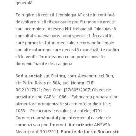
generală.
Te rugăm să reții că tehnologia AI este în continuă
dezvoltare și că răspunsurile pot fi uneori incorecte
sau incomplete. Acestea
NU
trebuie să
înlocuiască
consultul sau evaluarea unui specialist. În cazul în
care primești sfaturi medicale, recomandări legale
sau alte informații care necesită expertiză, te rugăm
să le verifici întotdeauna cu un profesionist în
domeniu înainte de a acționa.
Sediu social:
sat Bistrița, com. Alexandru cel Bun,
str. Petru Rareș nr. 50A, jud. Neamț. CUI:
RO21917821; Reg. Com. J27/805/2007; Obiect de
activitate
cod CAEN
: 1086 – Fabricarea preparatelor
alimentare omogenizate și alimentelor dietetice;
1083 – Prelucrarea ceaiului și a cafelei;
4791 –
Comerţ cu amănuntul prin intermediul caselor de
comenzi sau prin Internet.
Autorizație
ANSVSA
Neamț
nr. A-301/2011.
Puncte de lucru: Bucureşti: