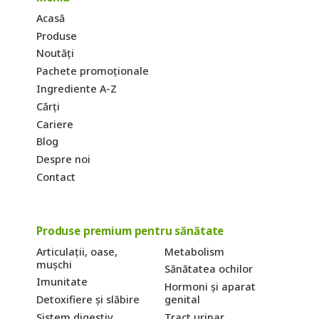
Acasă
Produse
Noutăți
Pachete promoționale
Ingrediente A-Z
Cărți
Cariere
Blog
Despre noi
Contact
Produse premium pentru sănătate
Articulații, oase,
Metabolism
mușchi
Sănătatea ochilor
Imunitate
Hormoni și aparat
Detoxifiere și slăbire
genital
Sistem digestiv
Tract urinar