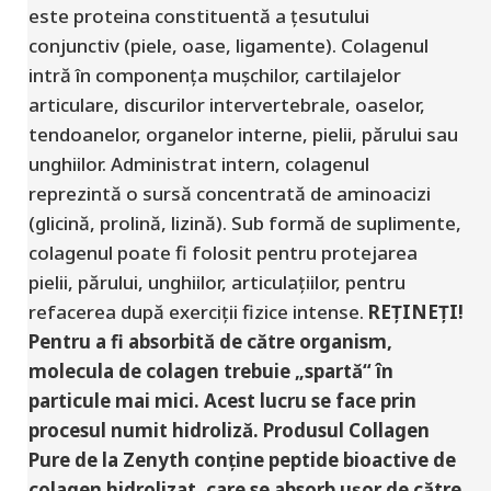
este proteina constituentă a țesutului
conjunctiv (piele, oase, ligamente). Colagenul
intră în componența mușchilor, cartilajelor
articulare, discurilor intervertebrale, oaselor,
tendoanelor, organelor interne, pielii, părului sau
unghiilor. Administrat intern, colagenul
reprezintă o sursă concentrată de aminoacizi
(glicină, prolină, lizină). Sub formă de suplimente,
colagenul poate fi folosit pentru protejarea
pielii, părului, unghiilor, articulațiilor, pentru
refacerea după exerciții fizice intense.
REȚINEȚI!
Pentru a fi absorbită de către organism,
molecula de colagen trebuie „spartă“ în
particule mai mici. Acest lucru se face prin
procesul numit hidroliză. Produsul Collagen
Pure de la Zenyth conține peptide bioactive de
colagen hidrolizat, care se absorb ușor de către