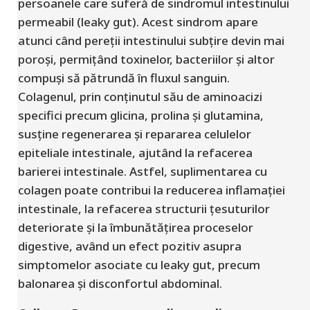
persoanele care suferă de sindromul intestinului
permeabil (leaky gut). Acest sindrom apare
atunci când pereții intestinului subțire devin mai
poroși, permițând toxinelor, bacteriilor și altor
compuși să pătrundă în fluxul sanguin.
Colagenul, prin conținutul său de aminoacizi
specifici precum glicina, prolina și glutamina,
susține regenerarea și repararea celulelor
epiteliale intestinale, ajutând la refacerea
barierei intestinale. Astfel, suplimentarea cu
colagen poate contribui la reducerea inflamației
intestinale, la refacerea structurii țesuturilor
deteriorate și la îmbunătățirea proceselor
digestive, având un efect pozitiv asupra
simptomelor asociate cu leaky gut, precum
balonarea și disconfortul abdominal.