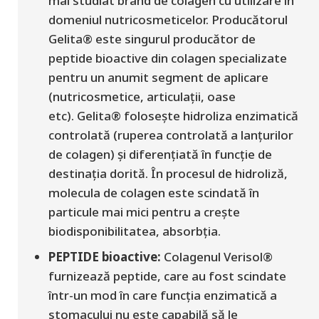
mai studiat brand de colagen
cu utilizare în
domeniul nutricosmeticelor
. Producătorul
Gelita® este singurul producător de
peptide bioactive din colagen specializate
pentru un anumit segment de aplicare
(nutricosmetice, articulații, oase
etc).
Gelita® folosește hidroliza enzimatică
controlată
(
ruperea controlată a lanțurilor
de colagen
)
și diferențiată în funcție de
destinația dorită. În procesul de hidroliză,
molecula de colagen este scindată în
particule mai mici pentru a crește
biodisponibilitatea, absorbția.
PEPTIDE bioactive:
Colagenul Verisol®
furnizează peptide, care au fost scindate
într-un mod în care funcția enzimatică a
stomacului nu este capabilă să le