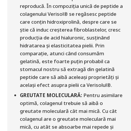
reproducă. În compoziția unică de peptide a
colagenului Verisol® se regăsesc peptide
care conțin hidroxiprolină, despre care se
știe că induc creșterea fibroblastelor, cresc
producția de acid hialuronic, susținând
hidratarea
și elasticitatea pielii.
Prin
comparație, atunci când consumăm
gelatină, este foarte puțin probabil ca
stomacul nostru să extragă din gelatină
peptide care să aibă aceleași proprietăți și
același efect asupra pielii ca Verisolul®.
GREUTATE MOLECULARĂ:
Pentru asimilare
optimă, colagenul trebuie să aibă o
greutate moleculară cât mai mică. Cu cât
colagenul are o greutate moleculară mai
mică, cu atât se absoarbe mai repede și