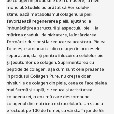
de colagen în produsele de frumusețe, la nivel
mondial. Studiile au arătat că Verisolul®
stimulează metabolismul colagenului pielii,
favorizează regenerarea pielii, ajutând la
îmbunătățirea structurii și aspectului pielii, la
mărirea gradului de hidratare, la întârzierea
formării ridurilor și la reducerea acestora. Pielea
folosește aminoacizii din colagen în procesele
reparatorii, dar și pentru înlocuirea celulelor pielii
și țesuturilor de colagen. Suplimentarea cu
peptide de colagen, așa cum sunt cele prezente
în produsul Collagen Pure, nu crește doar
nivelurile de colagen din piele, ceea ce face pielea
mai fermă și suplă, ci reduce și activitatea
colagenazei, o enzimă care descompune
colagenul din matricea extracelulară. Un studiu
efectuat pe 100 de femei, cu vârsta în jur de 55