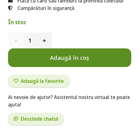
Plată cu card sau ramburs la primirea coletului
Cumpărături în siguranță
În stoc
Cantitate
Collagen
Adaugă în coș
Pure,
150
Adaugă la favorite
g
Ai nevoie de ajutor? Asistentul nostru virtual te poate
pulbere
ajuta!
Deschide chatul