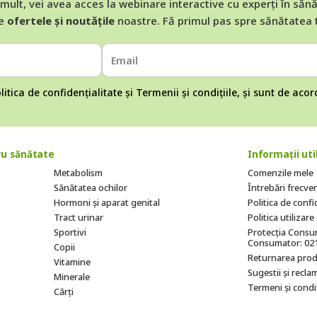
mult, vei avea acces la webinare interactive cu experți în săn
e
ofertele și noutățile
noastre. Fă primul pas spre sănătatea 
litica de confidențialitate
și
Termenii și condițiile
, și sunt de aco
u sănătate
Informații uti
Metabolism
Comenzile mele
Sănătatea ochilor
Întrebări frecve
Hormoni și aparat genital
Politica de confi
Tract urinar
Politica utilizar
Sportivi
Protecția Consum
Consumator: 02
Copii
Returnarea prod
Vitamine
Sugestii și reclam
Minerale
Termeni și condiț
Cărți