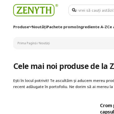
Produse
Noutăți
Pachete promo
Ingrediente A-Z
Ce 
Prima Pagină
/
Noutăți
Cele mai noi produse de la 
Ești în locul potrivit! Te ascultăm și aducem mereu prod
recent adăugate în portofoliu
.
Ne dorim să ai mereu la
Crom p
capsu