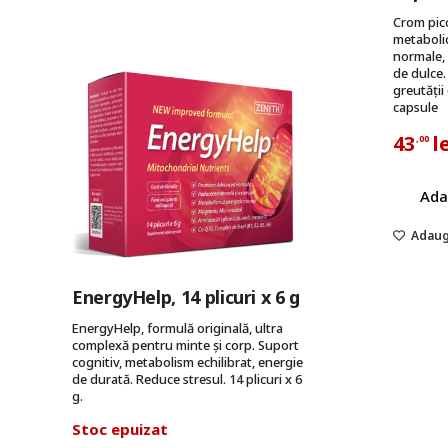
Crom pico
metabolic
normale, 
de dulce
greutății
capsule
43
l
,00
Ada
Adaug
EnergyHelp, 14 plicuri x 6 g
EnergyHelp, formulă originală, ultra
complexă pentru minte și corp. Suport
cognitiv, metabolism echilibrat, energie
de durată. Reduce stresul. 14 plicuri x 6
g.
Stoc epuizat