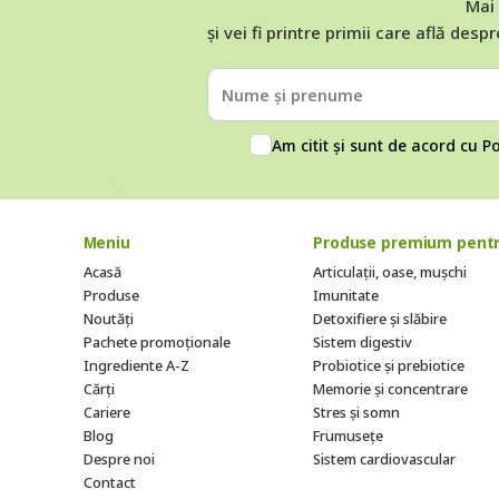
Mai 
și vei fi printre primii care află despr
Am citit și sunt de acord cu
Po
Meniu
Produse premium pentr
Acasă
Articulații, oase, mușchi
Produse
Imunitate
Noutăți
Detoxifiere și slăbire
Pachete promoționale
Sistem digestiv
Ingrediente A-Z
Probiotice și prebiotice
Cărți
Memorie și concentrare
Cariere
Stres și somn
Blog
Frumusețe
Despre noi
Sistem cardiovascular
Contact