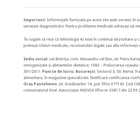
Important:
Informațiile furnizate pe acest site web servesc în s
servește diagnosticării. Pentru probleme medicale adresați-vă m
Te rugăm să reții că tehnologia AI este în continuă dezvoltare și 
primești sfaturi medicale, recomandări legale sau alte informații 
Sediu social:
sat Bistrița, com. Alexandru cel Bun, str. Petru Rar
omogenizate și alimentelor dietetice;
1083 – Prelucrarea ceaiului ș
301/2011.
Puncte de lucru: Bucureşti:
Sectorul 3, Str. Nerva Trai
alimentare, în magazine specializate. Notificare certificarea conf
Oraș Pantelimon
, str. Grădinarilor 1A, jud. Ilfov 077145. Cod 
consumatorul final. Autorizație ANSVSA Ilfov nr. 03817 din 23.09.