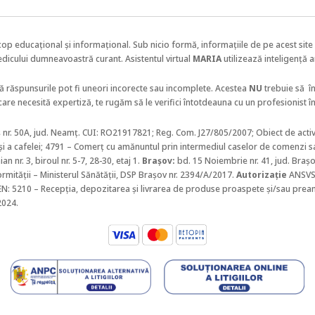
cop educațional și informațional. Sub nicio formă, informațiile de pe acest site 
edicului dumneavoastră curant.
Asistentul virtual
MARIA
utilizează inteligență a
că răspunsurile pot fi uneori incorecte sau incomplete. Acestea
NU
trebuie să
î
care necesită expertiză, te rugăm să le verifici întotdeauna cu un profesionist î
eș nr. 50A, jud. Neamț. CUI: RO21917821; Reg. Com. J27/805/2007; Obiect de activ
i a cafelei;
4791 – Comerţ cu amănuntul prin intermediul caselor de comenzi sa
an nr. 3, biroul nr. 5-7, 28-30, etaj 1.
Braşov:
bd. 15 Noiembrie nr. 41, jud. Bra
ormității – Ministerul Sănătății, DSP Brașov nr. 2394/A/2017.
Autorizație
ANSVSA
CAEN: 5210 – Recepția, depozitarea și livrarea de produse proaspete și/sau pream
2024.