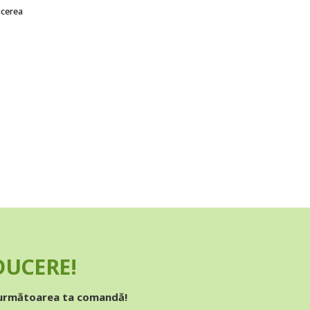
ucerea
EDUCERE!
 următoarea ta comandă!