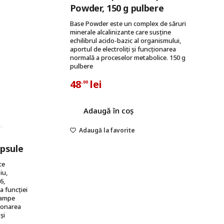
Powder, 150 g pulbere
Base Powder este un complex de săruri
minerale alcalinizante care susține
echilibrul acido-bazic al organismului,
aportul de electroliți și funcționarea
normală a proceselor metabolice. 150 g
pulbere
48
lei
,00
Adaugă în coș
Adaugă la favorite
apsule
ce
iu,
6,
 funcției
rampe
ionarea
și