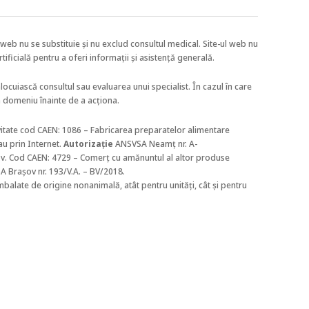
web nu se substituie și nu exclud consultul medical. Site-ul web nu
rtificială pentru a oferi informații și asistență generală.
nlocuiască consultul sau evaluarea unui specialist. În cazul în care
n domeniu înainte de a acționa.
itate
cod CAEN
: 1086 – Fabricarea preparatelor alimentare
u prin Internet.
Autorizație
ANSVSA
Neamț
nr. A-
şov. Cod CAEN: 4729 – Comerț cu amănuntul al altor produse
 Brașov nr. 193/V.A. – BV/2018.
balate de origine nonanimală, atât pentru unități, cât și pentru