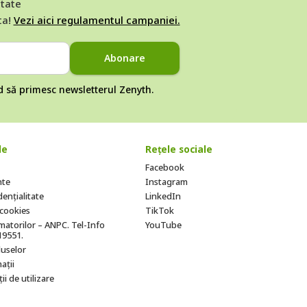
ătate
ta!
Vezi aici regulamentul campaniei.
Abonare
rd să primesc newsletterul Zenyth.
le
Rețele sociale
Facebook
nte
Instagram
dențialitate
LinkedIn
e cookies
TikTok
atorilor – ANPC. Tel-Info
YouTube
19551.
uselor
ații
ii de utilizare