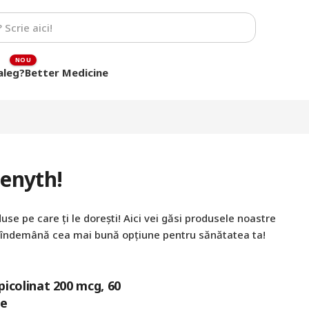
aleg?
Better Medicine
Zenyth!
use pe care ți le dorești! Aici vei găsi produsele noastre
 îndemână cea mai bună opțiune pentru sănătatea ta!
icolinat 200 mcg, 60
le