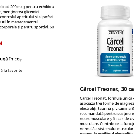
linat 200 mcg pentru echilibru
, menținerea glicemiei
controlul apetitului și al poftei
. Util în managementul
 corporale și pentru sportivi. 60
ei
ugă în coș
ă la favorite
Cârcel Treonat, 30 c
Carcel Treonat, formulă unică 
asociază trei forme de magnez
electroliți, taurină și vitamina B
recomandată pentru susținerea
neuromusculare și în caz de c
musculare. Contribuie la funcț
normală a sistemului muscular 
nervos, la echilibrul electrolitic,