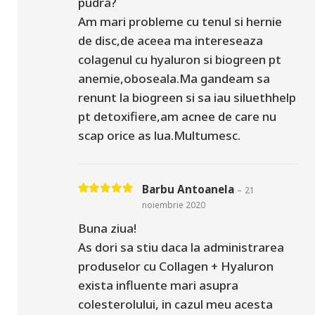
pudra?
Am mari probleme cu tenul si hernie
de disc,de aceea ma intereseaza
colagenul cu hyaluron si biogreen pt
anemie,oboseala.Ma gandeam sa
renunt la biogreen si sa iau siluethhelp
pt detoxifiere,am acnee de care nu
scap orice as lua.Multumesc.
Barbu Antoanela
–
21
Evaluat la
5
din 5
noiembrie 2020
Buna ziua!
As dori sa stiu daca la administrarea
produselor cu Collagen + Hyaluron
exista influente mari asupra
colesterolului, in cazul meu acesta