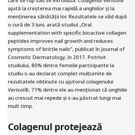
care se rup sau se exfoliază. Colagenul Verisol®
ajută la creșterea mai rapidă a unghiilor și la
menținerea sănătății lor. Rezultatele se văd după
o cură de 3 luni, arată studiul „Oral
supplementation with specific bioactive collagen
peptides improves nail growth and reduces
symptoms of brittle nails“, publicat în Journal of
Cosmetic Dermatology, în 2017. Potrivit
studiului, 80% dintre femeile participante la
studiu s-au declarat complet mulțumite de
rezultatele obținute cu ajutorul colagenului
Verisol®, 71% dintre ele au menționat că unghiile
au crescut mai repede și s-au păstrat lungi mai
mult timp.
Colagenul protejează