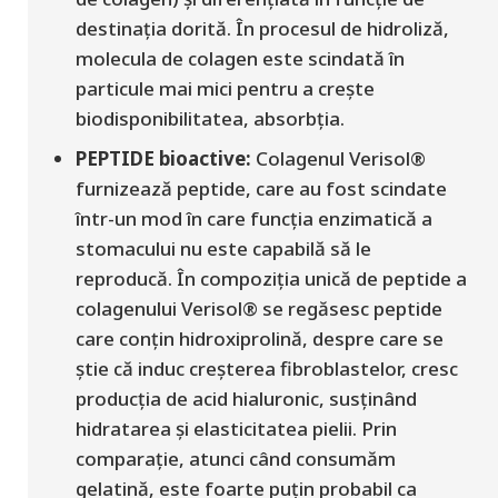
destinația dorită. În procesul de hidroliză,
molecula de colagen este scindată în
particule mai mici pentru a crește
biodisponibilitatea, absorbția.
PEPTIDE bioactive:
Colagenul Verisol®
furnizează peptide, care au fost scindate
într-un mod în care funcția enzimatică a
stomacului nu este capabilă să le
reproducă. În compoziția unică de peptide a
colagenului Verisol® se regăsesc peptide
care conțin hidroxiprolină, despre care se
știe că induc creșterea fibroblastelor, cresc
producția de acid hialuronic, susținând
hidratarea
și elasticitatea pielii.
Prin
comparație, atunci când consumăm
gelatină, este foarte puțin probabil ca