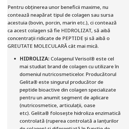
Pentru obținerea unor beneficii maxime, nu
contează neapărat tipul de colagen sau sursa
acestuia (bovin, porcin
, marin
etc.), ci contează
ca acest colagen să fie HIDROLIZAT,
să aibă
concentrații ridicate de PEPTIDE și să aibă o
GREUTATE MOLECULARĂ cât mai mică.
HIDROLIZA:
Colagenul Verisol®
este
cel
mai studiat brand de colagen
cu utilizare în
domeniul nutricosmeticelor
. Producătorul
Gelita® este singurul producător de
peptide bioactive din colagen specializate
pentru un anumit segment de aplicare
(nutricosmetice, articulații, oase
etc).
Gelita® folosește hidroliza enzimatică
controlată
(
ruperea controlată a lanțurilor
de colagen
)
și diferențiată în funcție de