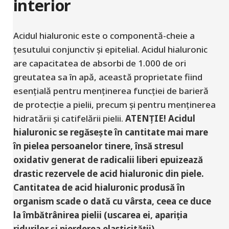
interior
Acidul hialuronic este o componentă-cheie a
țesutului conjunctiv și epitelial. Acidul hialuronic
are capacitatea de absorbi de 1.000 de ori
greutatea sa în apă, această proprietate fiind
esențială pentru menținerea funcției de barieră
de protecție a pielii, precum și pentru menținerea
hidratării și catifelării pielii.
ATENȚIE! Acidul
hialuronic se regăsește în cantitate mai mare
în pielea persoanelor tinere, însă stresul
oxidativ generat de radicalii liberi epuizează
drastic rezervele de acid hialuronic din piele.
Cantitatea de acid hialuronic produsă în
organism scade o dată cu vârsta, ceea ce duce
la îmbătrânirea pielii (uscarea ei, apariția
ridurilor și pierderea elasticității).