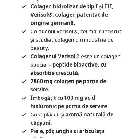
Colagen hidrolizat de tip I și III,
Verisol®, colagen patentat de
origine germană.
Colagenul Verisol®, cel mai cunoscut
și studiat colagen din industria de
beauty.
Colagenul Verisol®
este un colagen
special –
peptide bioactive, cu
absorbție crescută
.
2860 mg colagen pe porția de
servire.
Îmbogățit cu
100 mg acid
hialuronic pe porția de servire.
Gust plăcut și
aromă naturală de
căpșuni.
Piele, păr, unghii și articulații