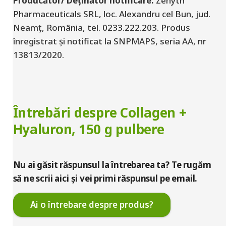
Producător/ Deținător notificare:
Zenyth
Pharmaceuticals SRL, loc. Alexandru cel Bun, jud.
Neamț, România, tel. 0233.222.203. Produs
înregistrat și notificat la SNPMAPS, seria AA, nr
13813/2020.
Întrebări despre Collagen +
Hyaluron, 150 g pulbere
Nu ai găsit răspunsul la întrebarea ta? Te rugăm
să ne scrii aici și vei primi răspunsul pe email.
Ai o întrebare despre produs?