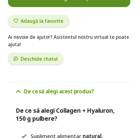
+
Hyaluron,
Adaugă la favorite
150
Ai nevoie de ajutor? Asistentul nostru virtual te poate
g
ajuta!
pulbere
Deschide chatul
De ce să alegi acest produs?
De ce să alegi Collagen + Hyaluron,
150 g pulbere?
Supliment alimentar
natural.