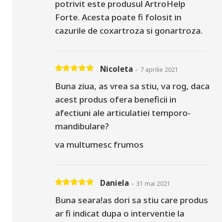
potrivit este produsul ArtroHelp
Forte. Acesta poate fi folosit in
cazurile de coxartroza si gonartroza.
Nicoleta
–
7 aprilie 2021
Evaluat la
5
din 5
Buna ziua, as vrea sa stiu, va rog, daca
acest produs ofera beneficii in
afectiuni ale articulatiei temporo-
mandibulare?
va multumesc frumos
Daniela
–
31 mai 2021
Evaluat la
5
din 5
Buna seara!as dori sa stiu care produs
ar fi indicat dupa o interventie la