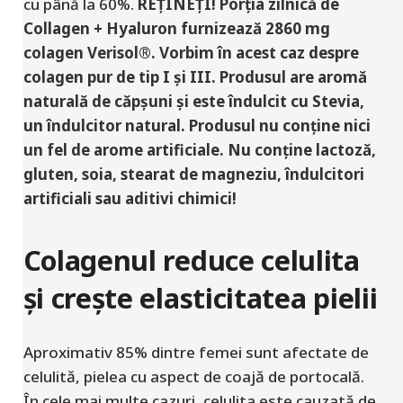
cu până la 60%.
REȚINEȚI! Porția zilnică de
Collagen + Hyaluron furnizează 2860 mg
colagen Verisol®. Vorbim în acest caz despre
colagen pur de tip I și III. Produsul are aromă
naturală de căpșuni și este îndulcit cu Stevia,
un îndulcitor natural. Produsul nu conține nici
un fel de arome artificiale. Nu conține lactoză,
gluten, soia, stearat de magneziu, îndulcitori
artificiali sau aditivi chimici!
Colagenul reduce celulita
și crește elasticitatea pielii
Aproximativ 85% dintre femei sunt afectate de
celulită, pielea cu aspect de coajă de portocală.
În cele mai multe cazuri, celulita este cauzată de