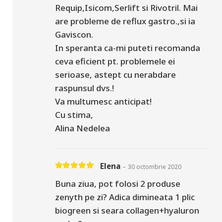
Requip,Isicom,Serlift si Rivotril. Mai
are probleme de reflux gastro.,si ia
Gaviscon.
In speranta ca-mi puteti recomanda
ceva eficient pt. problemele ei
serioase, astept cu nerabdare
raspunsul dvs.!
Va multumesc anticipat!
Cu stima,
Alina Nedelea
Elena
–
30 octombrie 2020
Evaluat la
5
din 5
Buna ziua, pot folosi 2 produse
zenyth pe zi? Adica dimineata 1 plic
biogreen si seara collagen+hyaluron