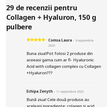
29 de recenzii pentru
Collagen + Hyaluron, 150 g
pulbere
Comsa Laura
–
9 septembrie
Evaluat la
5
din 5
2020
Buna ziua!Pot folosi 2 produse din
aceeasi gama cum ar fi- Hyaluronic
Acid with collagen complex cu Collagen
+Hyaluron???
Echipa Zenyth
–
11 septembrie 2020
Bună ziua! Cele două produse au
aceleași ingrediente: colagen și acid