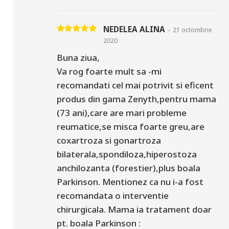
NEDELEA ALINA
–
21 octombrie
Evaluat la
5
din 5
2020
Buna ziua,
Va rog foarte mult sa -mi
recomandati cel mai potrivit si eficent
produs din gama Zenyth,pentru mama
(73 ani),care are mari probleme
reumatice,se misca foarte greu,are
coxartroza si gonartroza
bilaterala,spondiloza,hiperostoza
anchilozanta (forestier),plus boala
Parkinson. Mentionez ca nu i-a fost
recomandata o interventie
chirurgicala. Mama ia tratament doar
pt. boala Parkinson :