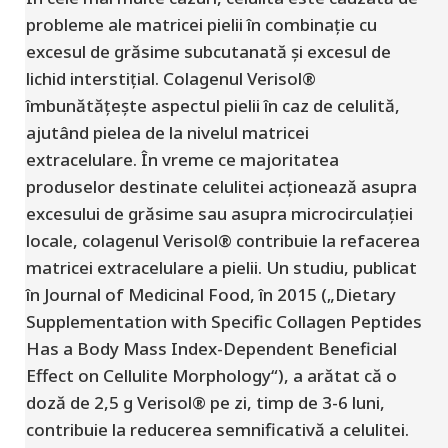
probleme ale matricei pielii în combinație cu
excesul de grăsime subcutanată și excesul de
lichid interstițial. Colagenul Verisol®
îmbunătățește aspectul pielii în caz de celulită,
ajutând pielea de la nivelul matricei
extracelulare. În vreme ce majoritatea
produselor destinate celulitei acționează asupra
excesului de grăsime sau asupra microcirculației
locale, colagenul Verisol® contribuie la refacerea
matricei extracelulare a pielii. Un studiu, publicat
în Journal of Medicinal Food, în 2015 („Dietary
Supplementation with Specific Collagen Peptides
Has a Body Mass Index-Dependent Beneficial
Effect on Cellulite Morphology“), a arătat că o
doză de 2,5 g Verisol® pe zi, timp de 3-6 luni,
contribuie la reducerea semnificativă a celulitei.