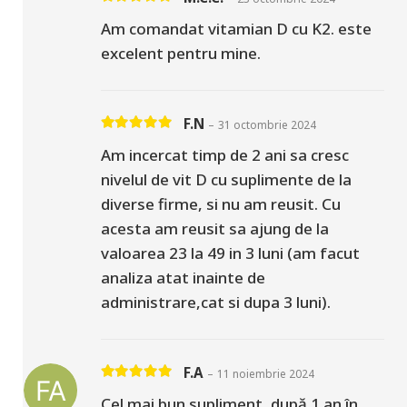
Evaluat la
5
din 5
Am comandat vitamian D cu K2. este
excelent pentru mine.
F.N
–
31 octombrie 2024
Evaluat la
5
din 5
Am incercat timp de 2 ani sa cresc
nivelul de vit D cu suplimente de la
diverse firme, si nu am reusit. Cu
acesta am reusit sa ajung de la
valoarea 23 la 49 in 3 luni (am facut
analiza atat inainte de
administrare,cat si dupa 3 luni).
F.A
–
11 noiembrie 2024
Evaluat la
5
din 5
Cel mai bun supliment, după 1 an în