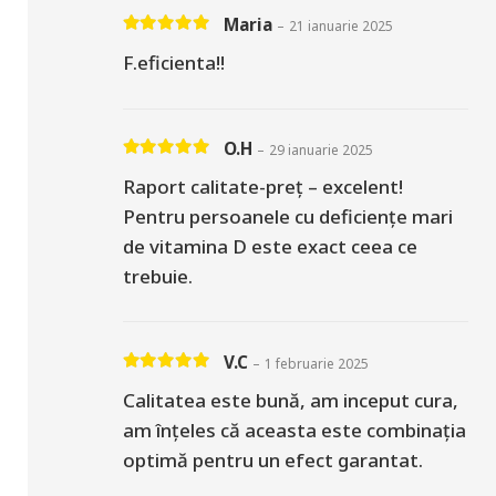
Maria
–
21 ianuarie 2025
Evaluat la
5
din 5
F.eficienta!!
O.H
–
29 ianuarie 2025
Evaluat la
5
din 5
Raport calitate-preț – excelent!
Pentru persoanele cu deficiențe mari
de vitamina D este exact ceea ce
trebuie.
V.C
–
1 februarie 2025
Evaluat la
5
din 5
Calitatea este bună, am inceput cura,
am înțeles că aceasta este combinația
optimă pentru un efect garantat.