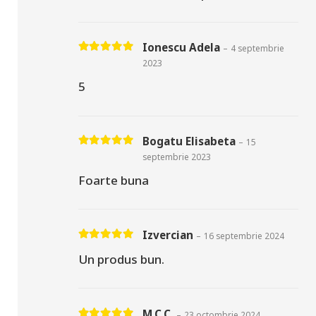
Ionescu Adela
–
4 septembrie
Evaluat la
5
din 5
2023
5
Bogatu Elisabeta
–
15
Evaluat la
5
din 5
septembrie 2023
Foarte buna
Izvercian
–
16 septembrie 2024
Evaluat la
5
din 5
Un produs bun.
M.C.C.
–
23 octombrie 2024