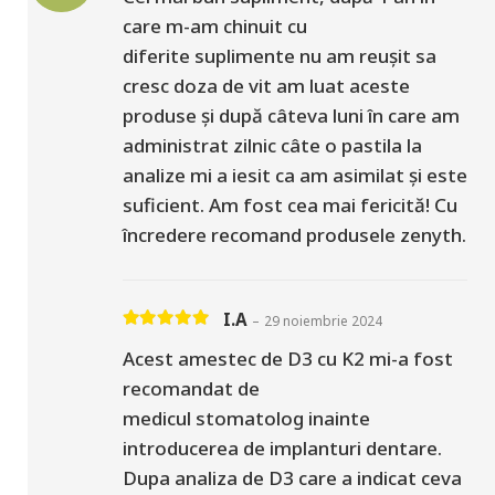
care m-am chinuit cu
diferite suplimente nu am reușit sa
cresc doza de vit am luat aceste
produse și după câteva luni în care am
administrat zilnic câte o pastila la
analize mi a iesit ca am asimilat și este
suficient. Am fost cea mai fericită! Cu
încredere recomand produsele zenyth.
I.A
–
29 noiembrie 2024
Evaluat la
5
din 5
Acest amestec de D3 cu K2 mi-a fost
recomandat de
medicul stomatolog inainte
introducerea de implanturi dentare.
Dupa analiza de D3 care a indicat ceva