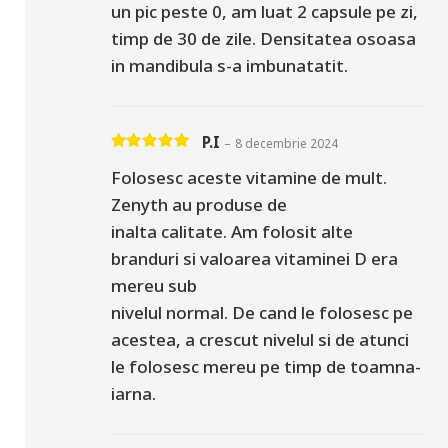
un pic peste 0, am luat 2 capsule pe zi,
timp de 30 de zile. Densitatea osoasa
in mandibula s-a imbunatatit.
P.I
–
8 decembrie 2024
Evaluat la
5
din 5
Folosesc aceste vitamine de mult.
Zenyth au produse de
inalta calitate. Am folosit alte
branduri si valoarea vitaminei D era
mereu sub
nivelul normal. De cand le folosesc pe
acestea, a crescut nivelul si de atunci
le folosesc mereu pe timp de toamna-
iarna.