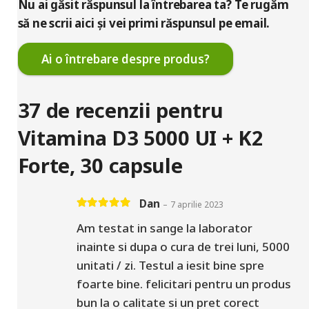
Nu ai găsit răspunsul la întrebarea ta? Te rugăm
să ne scrii aici și vei primi răspunsul pe email.
Ai o întrebare despre produs?
37 de recenzii pentru
Vitamina D3 5000 UI + K2
Forte, 30 capsule
Dan
–
7 aprilie 2023
Evaluat la
5
din 5
Am testat in sange la laborator
inainte si dupa o cura de trei luni, 5000
unitati / zi. Testul a iesit bine spre
foarte bine. felicitari pentru un produs
bun la o calitate si un pret corect