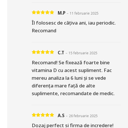
M.P
–
11 februarie 2025
Evaluat la
5
din 5
Îl folosesc de câțiva ani, iau periodic.
Recomand
C.T
–
15 februarie 2025
Evaluat la
5
din 5
Recomand! Se fixează foarte bine
vitamina D cu acest supliment. Fac
mereu analiza la 6 luni și se vede
diferența mare față de alte
suplimente, recomandate de medic.
A.S
–
26 februarie 2025
Evaluat la
5
din 5
Dozaj perfect si firma de incredere!