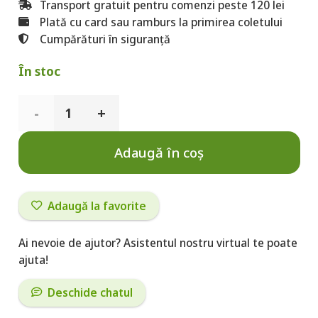
Transport gratuit pentru comenzi peste 120 lei
Plată cu card sau ramburs la primirea coletului
Cumpărături în siguranță
În stoc
Cantitate
Vitamina
Adaugă în coș
D3
5000
Adaugă la favorite
UI +
Ai nevoie de ajutor? Asistentul nostru virtual te poate
K2
ajuta!
Forte,
Deschide chatul
30