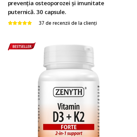
prevenția osteoporozei și imunitate
puternică. 30 capsule.
37
de recenzii de la clienți
Evaluat la
5.00
din 5