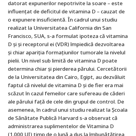
datorat expunerilor nepotrivite la soare – este
influențat de deficitul de vitamina D – cauzat de
o expunere insuficientă. În cadrul unui studiu
realizat la Universitatea California din San
Francisco, SUA, s-a formulat ipoteza că vitamina
D și și receptorul ei (VDR) împiedică dezvoltarea
și chiar apariția formațiunilor tumorale la nivelul
pielii. Un nivel sub limită de vitamina D poate
determina chiar și pierderea părului. Cercetătorii
de la Universitatea din Cairo, Egipt, au dezvăluit
faptul că nivelul de vitamina D și de fier era mai
scăzut în cazul femeilor care sufereau de căderi
ale părului față de cele din grupul de control. De
asemenea, în cadrul unui studiu realizat la Școala
de Sănătate Publică Harvard s-a observat că
administrarea suplimentelor de Vitamina D
(1.000 UI) timp de o lună a dus la îmbunătățirea