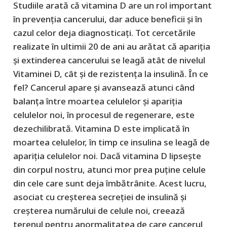
Studiile arată că vitamina D are un rol important
în prevenția cancerului, dar aduce beneficii și în
cazul celor deja diagnosticați. Tot cercetările
realizate în ultimii 20 de ani au arătat că apariția
și extinderea cancerului se leagă atât de nivelul
Vitaminei D, cât și de rezistența la insulină. În ce
fel? Cancerul apare și avansează atunci când
balanța între moartea celulelor și apariția
celulelor noi, în procesul de regenerare, este
dezechilibrată. Vitamina D este implicată în
moartea celulelor, în timp ce insulina se leagă de
apariția celulelor noi. Dacă vitamina D lipsește
din corpul nostru, atunci mor prea puține celule
din cele care sunt deja îmbătrânite. Acest lucru,
asociat cu creșterea secreției de insulină și
creșterea numărului de celule noi, creează
terenul pentru anormalitatea de care cancerul