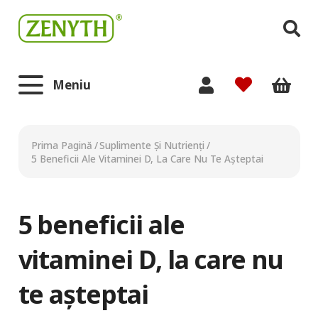
Meniu
Prima Pagină
/
Suplimente Și Nutrienți
/
5 Beneficii Ale Vitaminei D, La Care Nu Te Așteptai
5 beneficii ale
vitaminei D, la care nu
te așteptai