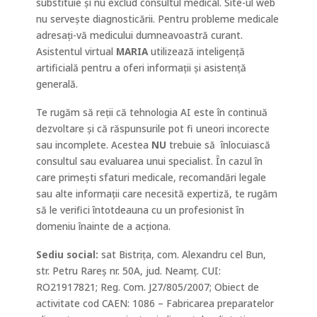
substituie și nu exclud consultul medical. Site-ul web
nu servește diagnosticării. Pentru probleme medicale
adresați-vă medicului dumneavoastră curant.
Asistentul virtual
MARIA
utilizează inteligență
artificială pentru a oferi informații și asistență
generală.
Te rugăm să reții că tehnologia AI este în continuă
dezvoltare și că răspunsurile pot fi uneori incorecte
sau incomplete. Acestea
NU
trebuie să
înlocuiască
consultul sau evaluarea unui specialist. În cazul în
care primești sfaturi medicale, recomandări legale
sau alte informații care necesită expertiză, te rugăm
să le verifici întotdeauna cu un profesionist în
domeniu înainte de a acționa.
Sediu social:
sat Bistrița, com. Alexandru cel Bun,
str. Petru Rareș nr. 50A, jud. Neamț. CUI:
RO21917821; Reg. Com. J27/805/2007; Obiect de
activitate
cod CAEN
: 1086 – Fabricarea preparatelor