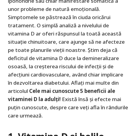
ipohondrie sau chiar manifestare somatică a
unor probleme de natură emoțională.
Simptomele se păstrează în ciuda oricărui
tratament. O simplă analiză a nivelului de
vitamina D ar oferi răspunsul la toată această
situație chinuitoare, care ajunge să ne afecteze
pe toate planurile vieții noastre. Știm deja că
deficitul de vitamina D duce la demineralizare
osoasă, la creșterea riscului de infecții și de
afecțiuni cardiovasculare, având chiar implicare
în dezvoltarea diabetului. Aflați mai multe din
articolul
Cele mai cunoscute 5 beneficii ale
vitaminei D la adulți!
Există însă și efecte mai
puțin cunoscute, despre care veți afla în rândurile
care urmează.