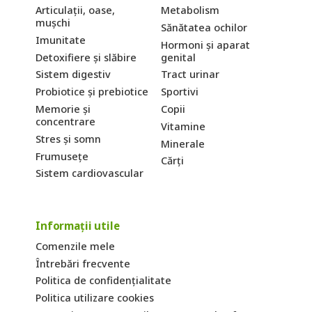
Articulații, oase,
Metabolism
mușchi
Sănătatea ochilor
Imunitate
Hormoni și aparat
Detoxifiere și slăbire
genital
Sistem digestiv
Tract urinar
Probiotice și prebiotice
Sportivi
Memorie și
Copii
concentrare
Vitamine
Stres și somn
Minerale
Frumusețe
Cărți
Sistem cardiovascular
Informații utile
Comenzile mele
Întrebări frecvente
Politica de confidențialitate
Politica utilizare cookies