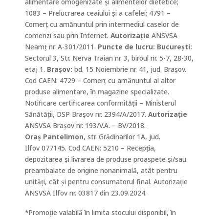
alimentare omogenizate și alimentelor dietetice;
1083 – Prelucrarea ceaiului și a cafelei;
4791 –
Comerţ cu amănuntul prin intermediul caselor de
comenzi sau prin Internet.
Autorizație
ANSVSA
Neamț
nr. A-301/2011.
Puncte de lucru: Bucureşti:
Sectorul 3, Str. Nerva Traian nr. 3, biroul nr. 5-7, 28-30,
etaj 1.
Braşov:
bd. 15 Noiembrie nr. 41, jud. Braşov.
Cod CAEN: 4729 – Comerț cu amănuntul al altor
produse alimentare, în magazine specializate.
Notificare certificarea conformității – Ministerul
Sănătății, DSP Brașov nr. 2394/A/2017.
Autorizație
ANSVSA Brașov nr. 193/V.A. – BV/2018.
Oraș Pantelimon
, str. Grădinarilor 1A, jud.
Ilfov 077145. Cod CAEN: 5210 – Recepția,
depozitarea și livrarea de produse proaspete și/sau
preambalate de origine nonanimală, atât pentru
unități, cât și pentru consumatorul final. Autorizație
ANSVSA Ilfov nr. 03817 din 23.09.2024.
*Promoție valabilă în limita stocului disponibil, în