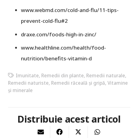
www.webmd.com/cold-and-flu/11-tips-
prevent-cold-flu#2
draxe.com/foods-high-in-zinc/
www.healthline.com/health/food-
nutrition/benefits-vitamin-d
Imunitate
,
Remedii din plante
,
Remedii naturale
,
Remedii naturiste
,
Remedii răceală și gripă
,
Vitamine
și minerale
Distribuie acest articol