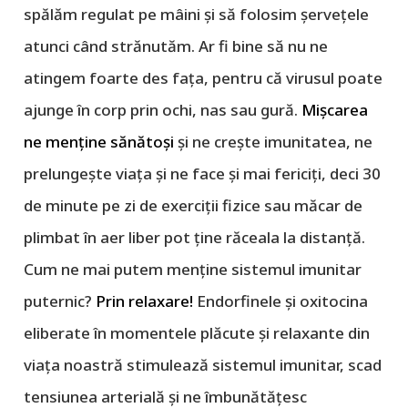
spălăm regulat pe mâini și să folosim șervețele
atunci când strănutăm. Ar fi bine să nu ne
atingem foarte des fața, pentru că virusul poate
ajunge în corp prin ochi, nas sau gură.
Mișcarea
ne menține sănătoși
și ne crește imunitatea, ne
prelungește viața și ne face și mai fericiți, deci 30
de minute pe zi de exerciții fizice sau măcar de
plimbat în aer liber pot ține răceala la distanță.
Cum ne mai putem menține sistemul imunitar
puternic?
Prin relaxare!
Endorfinele și oxitocina
eliberate în momentele plăcute și relaxante din
viața noastră stimulează sistemul imunitar, scad
tensiunea arterială și ne îmbunătățesc