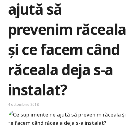
ajută să
prevenim răceala
și ce facem când
răceala deja s-a
instalat?
4 octombrie 2018