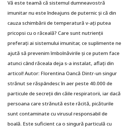
Vă este teamă că sistemul dumneavostră
imunitar nu este îndeajuns de puternic și că din
cauza schimbării de temperatură v-ați putea
pricopsi cu o răceală? Care sunt nutrienții
preferați ai sistemului imunitar, ce suplimente ne
ajută să prevenim îmbolnăvirile și ce putem face
atunci când răceala deja s-a instalat, aflați din
articol!
Autor: Florentina Oancă Dintr-un singur
strănut se răspândesc în aer peste 40.000 de
particule de secreții din căile respiratorii, iar dacă
persoana care strănută este răcită, picăturile
sunt contaminate cu virusul responsabil de
boală. Este suficient ca o singură particulă cu