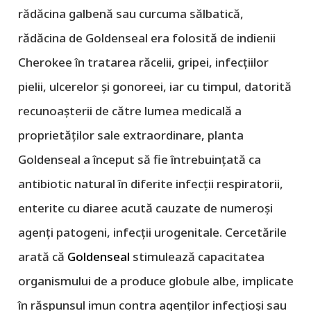
rădăcina galbenă sau curcuma sălbatică,
rădăcina de Goldenseal era folosită de indienii
Cherokee în tratarea răcelii, gripei, infecțiilor
pielii, ulcerelor și gonoreei, iar cu timpul, datorită
recunoașterii de către lumea medicală a
proprietăților sale extraordinare, planta
Goldenseal a început să fie întrebuințată ca
antibiotic natural în diferite infecții respiratorii,
enterite cu diaree acută cauzate de numeroși
agenți patogeni, infecții urogenitale. Cercetările
arată că
Goldenseal
stimulează capacitatea
organismului de a produce globule albe, implicate
în răspunsul imun contra agenților infecțioși sau