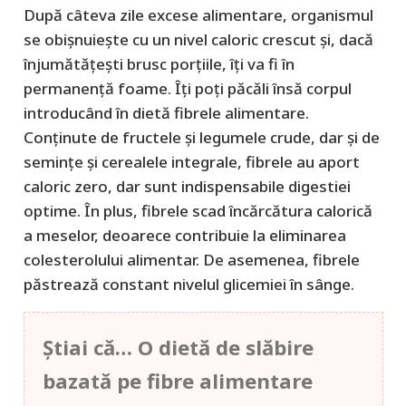
După câteva zile excese alimentare, organismul
se obişnuieşte cu un nivel caloric crescut şi, dacă
înjumătăţeşti brusc porţiile, îţi va fi în
permanenţă foame. Îţi poţi păcăli însă corpul
introducând în dietă fibrele alimentare.
Conţinute de fructele şi legumele crude, dar şi de
seminţe şi cerealele integrale, fibrele au aport
caloric zero, dar sunt indispensabile digestiei
optime. În plus, fibrele scad încărcătura calorică
a meselor, deoarece contribuie la eliminarea
colesterolului alimentar. De asemenea, fibrele
păstrează constant nivelul glicemiei în sânge.
Ştiai că…
O dietă de slăbire
bazată pe fibre alimentare