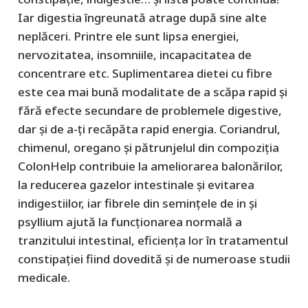
Iar digestia îngreunată atrage după sine alte
neplăceri. Printre ele sunt lipsa energiei,
nervozitatea, insomniile, incapacitatea de
concentrare etc. Suplimentarea dietei cu fibre
este cea mai bună modalitate de a scăpa rapid şi
fără efecte secundare de problemele digestive,
dar şi de a-ţi recăpăta rapid energia. Coriandrul,
chimenul, oregano şi pătrunjelul din compoziţia
ColonHelp contribuie la ameliorarea balonărilor,
la reducerea gazelor intestinale şi evitarea
indigestiilor, iar fibrele din seminţele de in şi
psyllium ajută la funcţionarea normală a
tranzitului intestinal, eficienţa lor în tratamentul
constipaţiei fiind dovedită şi de numeroase studii
medicale.