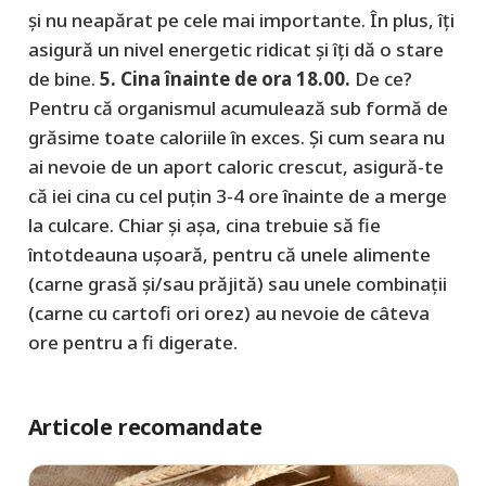
şi nu neapărat pe cele mai importante. În plus, îţi
asigură un nivel energetic ridicat şi îţi dă o stare
de bine.
5. Cina înainte de ora 18.00.
De ce?
Pentru că organismul acumulează sub formă de
grăsime toate caloriile în exces. Şi cum seara nu
ai nevoie de un aport caloric crescut, asigură-te
că iei cina cu cel puţin 3-4 ore înainte de a merge
la culcare. Chiar şi aşa, cina trebuie să fie
întotdeauna uşoară, pentru că unele alimente
(carne grasă şi/sau prăjită) sau unele combinaţii
(carne cu cartofi ori orez) au nevoie de câteva
ore pentru a fi digerate.
Articole recomandate