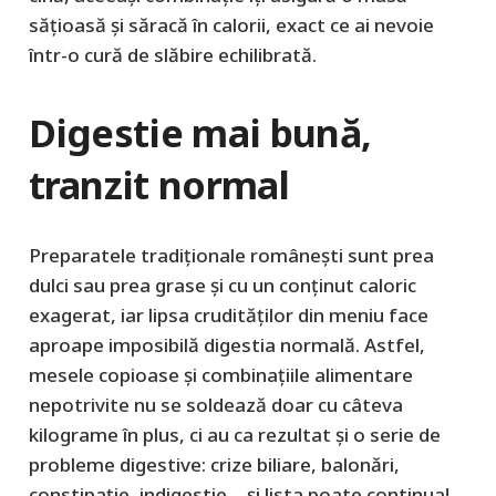
săţioasă şi săracă în calorii, exact ce ai nevoie
într-o cură de slăbire echilibrată.
Digestie mai bună,
tranzit normal
Preparatele tradiţionale româneşti sunt prea
dulci sau prea grase şi cu un conţinut caloric
exagerat, iar lipsa crudităţilor din meniu face
aproape imposibilă digestia normală. Astfel,
mesele copioase şi combinaţiile alimentare
nepotrivite nu se soldează doar cu câteva
kilograme în plus, ci au ca rezultat şi o serie de
probleme digestive: crize biliare, balonări,
constipaţie, indigestie… şi lista poate continua!