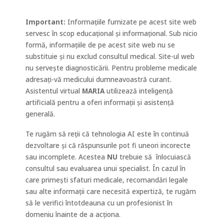
Important:
Informațiile furnizate pe acest site web
servesc în scop educațional și informațional. Sub nicio
formă, informațiile de pe acest site web nu se
substituie și nu exclud consultul medical. Site-ul web
nu servește diagnosticării. Pentru probleme medicale
adresați-vă medicului dumneavoastră curant.
Asistentul virtual
MARIA
utilizează inteligență
artificială pentru a oferi informații și asistență
generală.
Te rugăm să reții că tehnologia AI este în continuă
dezvoltare și că răspunsurile pot fi uneori incorecte
sau incomplete. Acestea
NU
trebuie să
înlocuiască
consultul sau evaluarea unui specialist. În cazul în
care primești sfaturi medicale, recomandări legale
sau alte informații care necesită expertiză, te rugăm
să le verifici întotdeauna cu un profesionist în
domeniu înainte de a acționa.