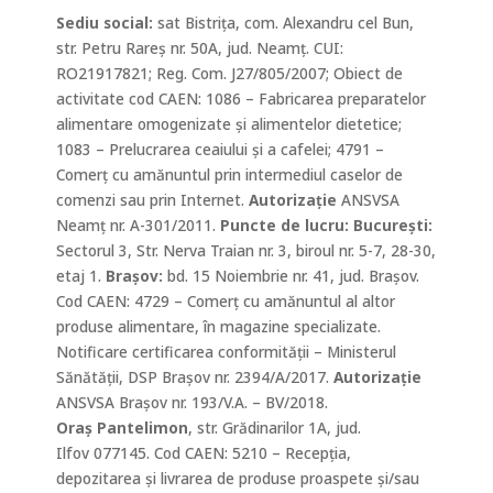
Sediu social:
sat Bistrița, com. Alexandru cel Bun,
str. Petru Rareș nr. 50A, jud. Neamț. CUI:
RO21917821; Reg. Com. J27/805/2007; Obiect de
activitate
cod CAEN
: 1086 – Fabricarea preparatelor
alimentare omogenizate și alimentelor dietetice;
1083 – Prelucrarea ceaiului și a cafelei;
4791 –
Comerţ cu amănuntul prin intermediul caselor de
comenzi sau prin Internet.
Autorizație
ANSVSA
Neamț
nr. A-301/2011.
Puncte de lucru: Bucureşti:
Sectorul 3, Str. Nerva Traian nr. 3, biroul nr. 5-7, 28-30,
etaj 1.
Braşov:
bd. 15 Noiembrie nr. 41, jud. Braşov.
Cod CAEN: 4729 – Comerț cu amănuntul al altor
produse alimentare, în magazine specializate.
Notificare certificarea conformității – Ministerul
Sănătății, DSP Brașov nr. 2394/A/2017.
Autorizație
ANSVSA Brașov nr. 193/V.A. – BV/2018.
Oraș Pantelimon
, str. Grădinarilor 1A, jud.
Ilfov 077145. Cod CAEN: 5210 – Recepția,
depozitarea și livrarea de produse proaspete și/sau