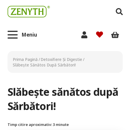
Meniu
Prima Pagină
/
Detoxifiere Și Digestie
/
Slăbeşte Sănătos După Sărbători!
Slăbeşte sănătos după
Sărbători!
Timp citire aproximativ:
3
minute