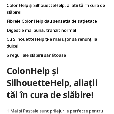
ColonHelp şi SilhouetteHelp, aliaţii tăi în cura de
slăbire!
Fibrele ColonHelp dau senzaţia de saţietate
Digestie mai bună, tranzit normal
Cu SilhouetteHelp ţi-e mai uşor să renunţi la
dulce!
5 reguli ale slăbirii sănătoase
ColonHelp şi
SilhouetteHelp, aliaţii
tăi în cura de slăbire!
1 Mai şi Paştele sunt prilejurile perfecte pentru