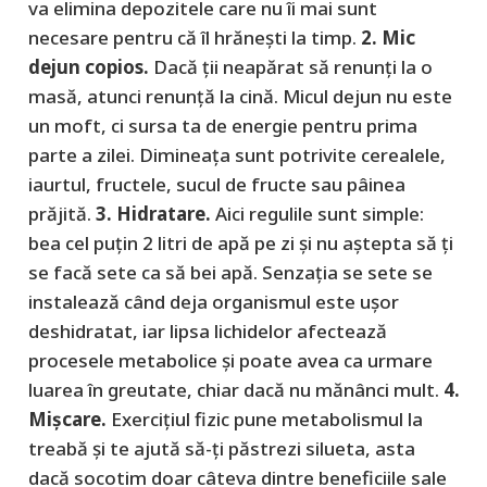
va elimina depozitele care nu îi mai sunt
necesare pentru că îl hrăneşti la timp.
2. Mic
dejun copios.
Dacă ţii neapărat să renunţi la o
masă, atunci renunţă la cină. Micul dejun nu este
un moft, ci sursa ta de energie pentru prima
parte a zilei. Dimineaţa sunt potrivite cerealele,
iaurtul, fructele, sucul de fructe sau pâinea
prăjită.
3. Hidratare.
Aici regulile sunt simple:
bea cel puţin 2 litri de apă pe zi şi nu aştepta să ţi
se facă sete ca să bei apă. Senzaţia se sete se
instalează când deja organismul este uşor
deshidratat, iar lipsa lichidelor afectează
procesele metabolice şi poate avea ca urmare
luarea în greutate, chiar dacă nu mănânci mult.
4.
Mişcare.
Exerciţiul fizic pune metabolismul la
treabă şi te ajută să-ţi păstrezi silueta, asta
dacă socotim doar câteva dintre beneficiile sale