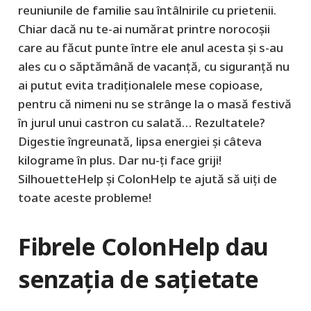
reuniunile de familie sau întâlnirile cu prietenii.
Chiar dacă nu te-ai numărat printre norocoşii
care au făcut punte între ele anul acesta şi s-au
ales cu o săptămână de vacanţă, cu siguranţă nu
ai putut evita tradiţionalele mese copioase,
pentru că nimeni nu se strânge la o masă festivă
în jurul unui castron cu salată… Rezultatele?
Digestie îngreunată, lipsa energiei şi câteva
kilograme în plus. Dar nu-ţi face griji!
SilhouetteHelp şi ColonHelp te ajută să uiţi de
toate aceste probleme!
Fibrele ColonHelp dau
senzaţia de saţietate