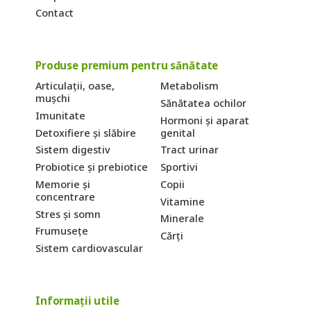
Contact
Produse premium pentru sănătate
Articulații, oase,
Metabolism
mușchi
Sănătatea ochilor
Imunitate
Hormoni și aparat
Detoxifiere și slăbire
genital
Sistem digestiv
Tract urinar
Probiotice și prebiotice
Sportivi
Memorie și
Copii
concentrare
Vitamine
Stres și somn
Minerale
Frumusețe
Cărți
Sistem cardiovascular
Informații utile