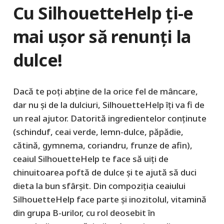
Cu SilhouetteHelp ţi-e
mai uşor să renunţi la
dulce!
Dacă te poţi abţine de la orice fel de mâncare,
dar nu şi de la dulciuri, SilhouetteHelp îţi va fi de
un real ajutor. Datorită ingredientelor conţinute
(schinduf, ceai verde, lemn-dulce, păpădie,
cătină, gymnema, coriandru, frunze de afin),
ceaiul SilhouetteHelp te face să uiţi de
chinuitoarea poftă de dulce şi te ajută să duci
dieta la bun sfârşit. Din compoziţia ceaiului
SilhouetteHelp face parte şi inozitolul, vitamină
din grupa B-urilor, cu rol deosebit în