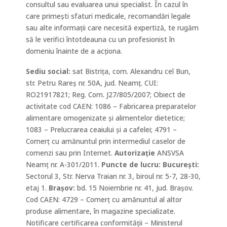
consultul sau evaluarea unui specialist. În cazul în
care primești sfaturi medicale, recomandări legale
sau alte informații care necesită expertiză, te rugăm
să le verifici întotdeauna cu un profesionist în
domeniu înainte de a acționa.
Sediu social:
sat Bistrița, com. Alexandru cel Bun,
str. Petru Rareș nr. 50A, jud. Neamț. CUI:
RO21917821; Reg. Com. J27/805/2007; Obiect de
activitate
cod CAEN
: 1086 – Fabricarea preparatelor
alimentare omogenizate și alimentelor dietetice;
1083 – Prelucrarea ceaiului și a cafelei;
4791 –
Comerţ cu amănuntul prin intermediul caselor de
comenzi sau prin Internet.
Autorizație
ANSVSA
Neamț
nr. A-301/2011.
Puncte de lucru: Bucureşti:
Sectorul 3, Str. Nerva Traian nr. 3, biroul nr. 5-7, 28-30,
etaj 1.
Braşov:
bd. 15 Noiembrie nr. 41, jud. Braşov.
Cod CAEN: 4729 – Comerț cu amănuntul al altor
produse alimentare, în magazine specializate.
Notificare certificarea conformității – Ministerul