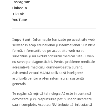
Instagram
LinkedIn
TikTok
YouTube
Important:
Informațiile furnizate pe acest site web
servesc în scop educațional și informațional. Sub nicio
formă, informațiile de pe acest site web nu se
substituie și nu exclud consultul medical. Site-ul web
nu servește diagnosticării. Pentru probleme medicale
adresați-vă medicului dumneavoastră curant.
Asistentul virtual
MARIA
utilizează inteligență
artificială pentru a oferi informații și asistență
generală.
Te rugăm să reții că tehnologia AI este în continuă
dezvoltare și că răspunsurile pot fi uneori incorecte
sau incomplete. Acestea
NU
trebuie să
înlocuiască