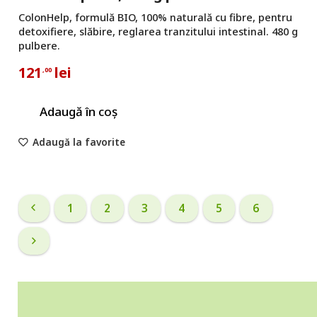
ColonHelp, formulă BIO, 100% naturală cu fibre, pentru
detoxifiere, slăbire, reglarea tranzitului intestinal. 480 g
pulbere.
121
lei
,00
Adaugă în coș
Adaugă la favorite
1
2
3
4
5
6