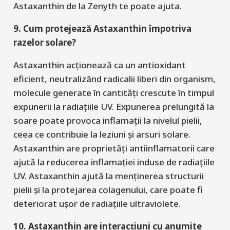
Astaxanthin de la Zenyth te poate ajuta.
9. Cum protejează Astaxanthin împotriva
razelor solare?
Astaxanthin acționează ca un antioxidant
eficient, neutralizând radicalii liberi din organism,
molecule generate în cantități crescute în timpul
expunerii la radiațiile UV.
Expunerea
prelungită
la
so
are poate provoca inflamații la nivelul pielii
,
ceea ce contribuie la leziuni și arsuri solare.
Astaxanthin are proprietăți antiinflamatorii care
ajută la reducerea inflamației induse de radiațiile
UV. Astaxanthin ajută la menținerea structurii
pielii și la protejarea colagenului, care poate fi
deteriorat ușor de radiațiile ultraviolete.
10. Astaxanthin are interacțiuni cu anumite