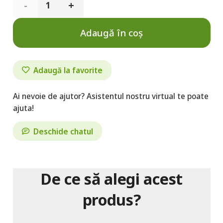
Cantitate
Astaxantină
Adaugă în coș
naturală
6
Adaugă la favorite
mg,
Ai nevoie de ajutor? Asistentul nostru virtual te poate
30
ajuta!
capsule
Deschide chatul
De ce să alegi acest
produs?