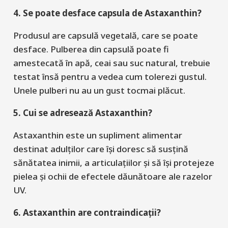
4. Se poate desface capsula de Astaxanthin?
Produsul
are
capsulă
vegetală
, care
se
poate
desface
.
P
ulberea
din capsulă
poate
fi
amestecată în apă, ceai sau suc natural
, trebuie
testat însă pentru a vedea cum tolerezi gustul.
Unele pulberi nu au un gust tocmai plăcut.
5. Cui se adresează Astaxanthin?
Astaxanthin
este un supliment alimentar
destinat adulților
care
își doresc să susțină
sănătatea inimii, a articulațiilor și să își protejeze
pielea și ochii de efectele dăunătoare ale razelor
UV.
6. Astaxanthin are contraindicații?