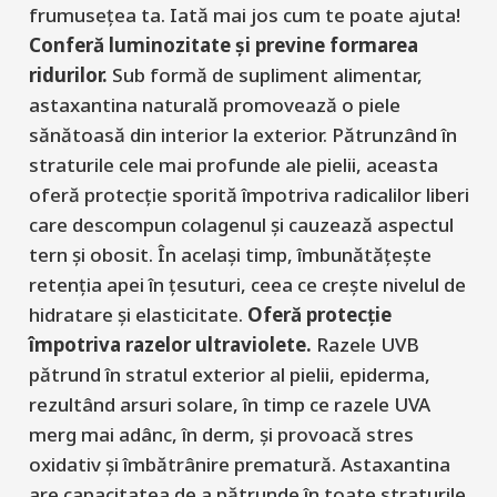
frumusețea ta. Iată mai jos cum te poate ajuta!
Conferă luminozitate și previne formarea
ridurilor.
Sub formă de supliment alimentar,
astaxantina naturală promovează o piele
sănătoasă din interior la exterior. Pătrunzând în
straturile cele mai profunde ale pielii, aceasta
oferă protecție sporită împotriva radicalilor liberi
care descompun colagenul și cauzează aspectul
tern și obosit. În același timp, îmbunătățește
retenția apei în țesuturi, ceea ce crește nivelul de
hidratare și elasticitate.
Oferă protecție
împotriva razelor ultraviolete.
Razele UVB
pătrund în stratul exterior al pielii, epiderma,
rezultând arsuri solare, în timp ce razele UVA
merg mai adânc, în derm, și provoacă stres
oxidativ și îmbătrânire prematură. Astaxantina
are capacitatea de a pătrunde în toate straturile