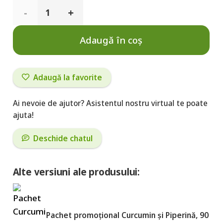
Cantitate
Curcumin
Adaugă în coș
și
Piperină
Adaugă la favorite
500
Ai nevoie de ajutor? Asistentul nostru virtual te poate
mg,
ajuta!
60
Deschide chatul
capsule
Alte versiuni ale produsului:
Pachet promoțional Curcumin și Piperină, 90