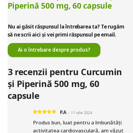
Piperină 500 mg, 60 capsule
Nu ai găsit răspunsul la întrebarea ta? Te rugăm
să ne scrii aici și vei primi răspunsul pe email.
Ai o întrebare despre produs?
3 recenzii pentru
Curcumin
și Piperină 500 mg, 60
capsule
P.A
–
11 iulie 2024
Evaluat la
5
din 5
Produs bun, luat pentru a îmbunătăți
activitatea cardiovasculară, am văzut