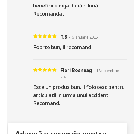
beneficiile deja după o lună.
Recomandat
T.B
–
6 ianuarie 2025
Evaluat la
5
din 5
Foarte bun, il recomand
Flori Bosneag
–
18 noiembrie
Evaluat la
5
din 5
2025
Este un produs bun, il folosesc pentru
articulatii in urma unui accident.
Recomand.
Adaugă o recenzie pentru