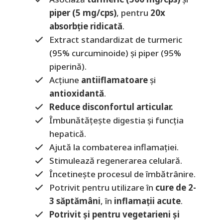
piper (5 mg/cps)
, pentru
20x
absorbție ridicată
.
Extract standardizat de turmeric
(95% curcuminoide) și piper (95%
piperină).
Acțiune
antiiflamatoare
și
antioxidantă
.
Reduce disconfortul articular.
Îmbunătățește digestia și funcția
hepatică.
Ajută la combaterea inflamației.
Stimulează regenerarea celulară.
Încetinește procesul de îmbătrânire.
Potrivit pentru utilizare în
cure de 2-
3 săptămâni
, în
inflamații acute
.
Potrivit și pentru vegetarieni și