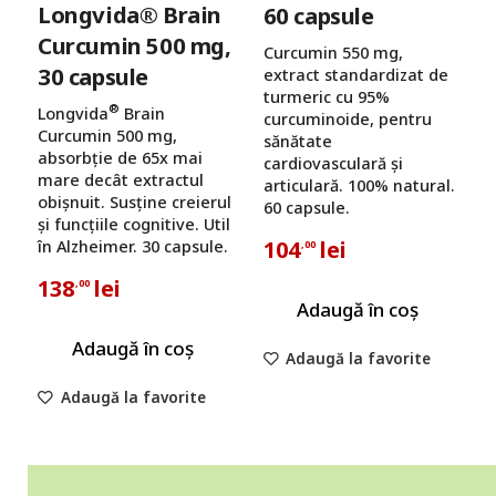
Longvida® Brain
60 capsule
Curcumin 500 mg,
Curcumin 550 mg,
30 capsule
extract standardizat de
turmeric cu 95%
®
Longvida
Brain
curcuminoide, pentru
Curcumin 500 mg,
sănătate
absorbție de 65x mai
cardiovasculară și
mare decât extractul
articulară. 100% natural.
obișnuit. Susține creierul
60 capsule.
și funcțiile cognitive. Util
104
lei
în Alzheimer. 30 capsule.
,00
138
lei
,00
Adaugă în coș
Adaugă în coș
Adaugă la favorite
Adaugă la favorite