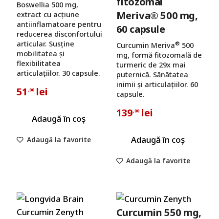
fitozomal
Boswellia 500 mg,
Meriva® 500 mg,
extract cu acțiune
antiinflamatoare pentru
60 capsule
reducerea disconfortului
articular. Susține
®
Curcumin Meriva
500
mobilitatea și
mg, formă fitozomală de
flexibilitatea
turmeric de 29x mai
articulațiilor. 30 capsule.
puternică. Sănătatea
inimii și articulațiilor. 60
51
lei
,00
capsule.
139
lei
,00
Adaugă în coș
Adaugă în coș
Adaugă la favorite
Adaugă la favorite
Curcumin 550 mg,