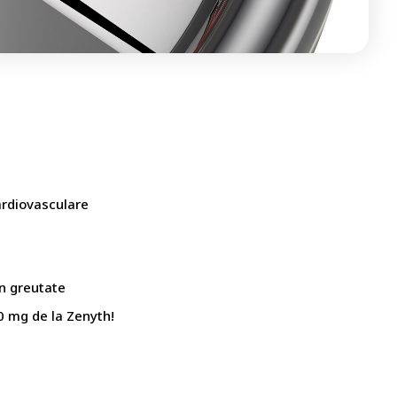
cardiovasculare
în greutate
0 mg de la Zenyth!