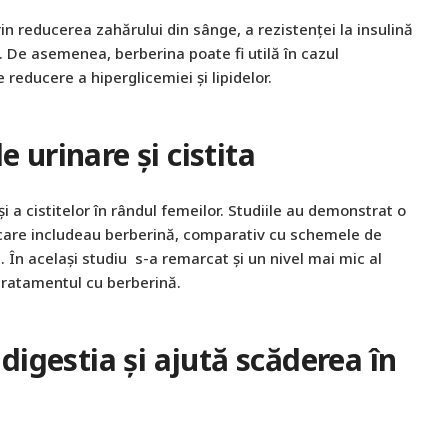
prin reducerea zahărului din sânge, a rezistenței la insulină
e). De asemenea, berberina poate fi utilă în cazul
reducere a hiperglicemiei și lipidelor.
e urinare și cistita
 și a cistitelor în rândul femeilor. Studiile au demonstrat o
 care includeau berberină, comparativ cu schemele de
În același studiu s-a remarcat și un nivel mai mic al
 tratamentul cu berberină.
digestia și ajută scăderea în