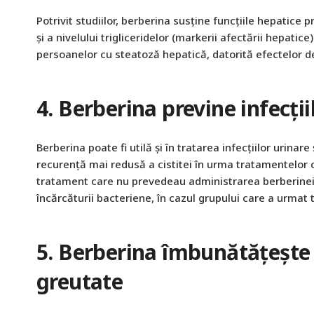
Potrivit studiilor, berberina susține funcțiile hepatice 
și a nivelului trigliceridelor (markerii afectării hepatic
persoanelor cu steatoză hepatică, datorită efectelor de 
4. Berberina previne infecțiil
Berberina poate fi utilă și în tratarea infecțiilor urinare
recurență mai redusă a cistitei în urma tratamentelor
tratament care nu prevedeau administrarea berberinei. 
încărcăturii bacteriene, în cazul grupului care a urmat
5. Berberina îmbunătățește 
greutate