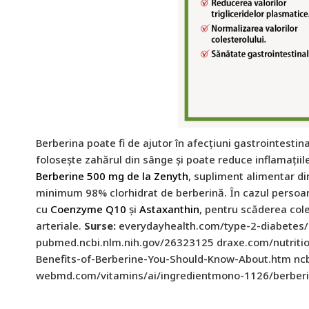
Berberina poate fi de ajutor în afecțiuni gastrointestin
folosește zahărul din sânge și poate reduce inflamațiil
Berberine 500 mg de la Zenyth
, supliment alimentar din
minimum 98% clorhidrat de berberină. În cazul persoan
cu
Coenzyme Q10
și
Astaxanthin
, pentru scăderea cole
arteriale.
Surse:
everydayhealth.com/type-2-diabetes/p
pubmed.ncbi.nlm.nih.gov/26323125 draxe.com/nutritio
Benefits-of-Berberine-You-Should-Know-About.htm nc
webmd.com/vitamins/ai/ingredientmono-1126/berber