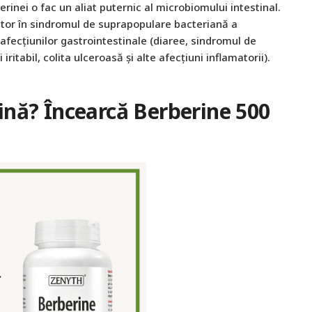
erinei o fac un aliat puternic al microbiomului intestinal.
jutor în sindromul de suprapopulare bacteriană a
afecțiunilor gastrointestinale (diaree, sindromul de
ritabil, colita ulceroasă și alte afecțiuni inflamatorii).
ină? Încearcă Berberine 500