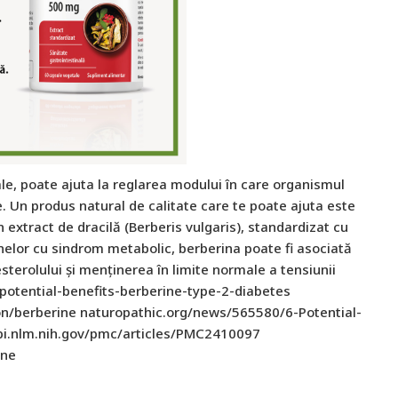
ale, poate ajuta la reglarea modului în care organismul
e. Un produs natural de calitate care te poate ajuta este
 extract de dracilă (Berberis vulgaris), standardizat cu
elor cu sindrom metabolic, berberina poate fi asociată
sterolului și menținerea în limite normale a tensiunii
otential-benefits-berberine-type-2-diabetes
n/berberine naturopathic.org/news/565580/6-Potential-
bi.nlm.nih.gov/pmc/articles/PMC2410097
ine