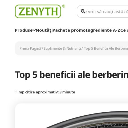
Produse
Noutăți
Pachete promo
Ingrediente A-Z
Ce 
Prima Pagină
/
Suplimente Și Nutrienți
/
Top 5 Beneficii Ale Berberi
Top 5 beneficii ale berberin
Timp citire aproximativ:
3
minute