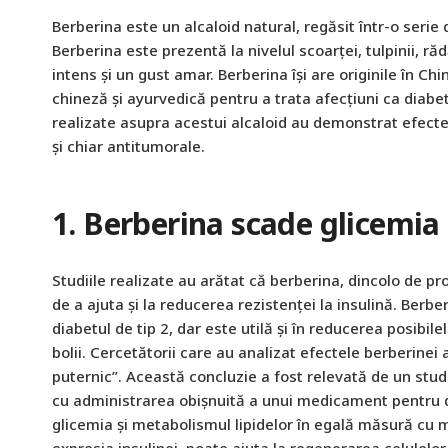
Berberina este un alcaloid natural, regăsit într-o serie 
Berberina este prezentă la nivelul scoarței, tulpinii, ră
intens și un gust amar. Berberina își are originile în Chin
chineză și ayurvedică pentru a trata afecțiuni ca diabetu
realizate asupra acestui alcaloid au demonstrat efecte 
și chiar antitumorale.
1. Berberina scade glicemia 
Studiile realizate au arătat că berberina, dincolo de pro
de a ajuta și la reducerea rezistenței la insulină. Berbe
diabetul de tip 2, dar este utilă și în reducerea posibil
bolii. Cercetătorii care au analizat efectele berberinei 
puternic”. Această concluzie a fost relevată de un st
cu administrarea obișnuită a unui medicament pentru di
glicemia și metabolismul lipidelor în egală măsură c
expresia insulinei, poate ajuta la regenerarea celulelo