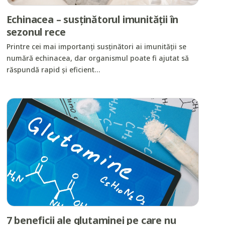
Echinacea – susținătorul imunității în
sezonul rece
Printre cei mai importanți susținători ai imunității se
numără echinacea, dar organismul poate fi ajutat să
răspundă rapid și eficient…
7 beneficii ale glutaminei pe care nu