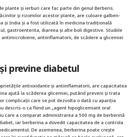
de plante și ierburi care fac parte din genul Berberis.
dăcinilor și rizomilor acestor plante, are culoare galben-
a și India și a fost utilizată în medicina tradițională
l, gastroenterita, diareea și alte boli digestive. Studiile
antimicrobiene, antiinflamatorii, de scădere a glicemiei
și previne diabetul
prietățile antioxidante și antiinflamatorii, are capacitatea
rina ajută la scăderea glicemiei, putând preveni și trata
elor complicații care se pot dezvolta o dată cu apariția
au descris-o ca fiiind un „agent hipoglicemiant oral
udiu care a comparat administrarea a 500 mg de berberină
abet, iar berberina a dovedit capacitatea de a controla
u medicamentul. De asemenea, berberina poate crește
r care își pierd funcția pe măsură ce boala evoluează, are