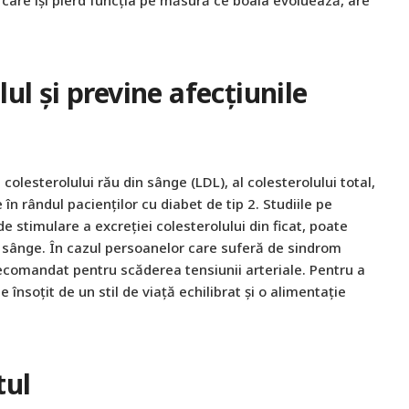
ul și previne afecțiunile
colesterolului rău din sânge (LDL), al colesterolului total,
 în rândul pacienților cu diabet de tip 2. Studiile pe
e stimulare a excreției colesterolului din ficat, poate
n sânge. În cazul persoanelor care suferă de sindrom
ecomandat pentru scăderea tensiunii arteriale. Pentru a
 însoțit de un stil de viață echilibrat și o alimentație
tul