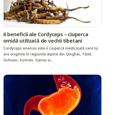
6 beneficii ale Cordyceps – ciuperca
omidă utilizată de vechii tibetani
Cordyceps sinensis este o ciupercă medicinală care își
are originile în regiunile alpine din Qinghai, Tibet,
Sichuan, Yunnan, Gansu și…