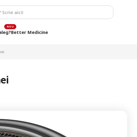
aleg?
Better Medicine
nei
ei