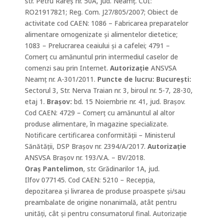
str. Petru Rareș nr. 50A, jud. Neamț. CUI:
RO21917821; Reg. Com. J27/805/2007; Obiect de
activitate
cod CAEN
: 1086 – Fabricarea preparatelor
alimentare omogenizate și alimentelor dietetice;
1083 – Prelucrarea ceaiului și a cafelei;
4791 –
Comerţ cu amănuntul prin intermediul caselor de
comenzi sau prin Internet.
Autorizație
ANSVSA
Neamț
nr. A-301/2011.
Puncte de lucru: Bucureşti:
Sectorul 3, Str. Nerva Traian nr. 3, biroul nr. 5-7, 28-30,
etaj 1.
Braşov:
bd. 15 Noiembrie nr. 41, jud. Braşov.
Cod CAEN: 4729 – Comerț cu amănuntul al altor
produse alimentare, în magazine specializate.
Notificare certificarea conformității – Ministerul
Sănătății, DSP Brașov nr. 2394/A/2017.
Autorizație
ANSVSA Brașov nr. 193/V.A. – BV/2018.
Oraș Pantelimon
, str. Grădinarilor 1A, jud.
Ilfov 077145. Cod CAEN: 5210 – Recepția,
depozitarea și livrarea de produse proaspete și/sau
preambalate de origine nonanimală, atât pentru
unități, cât și pentru consumatorul final. Autorizație