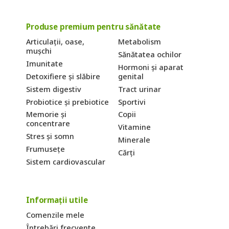
Produse premium pentru sănătate
Articulații, oase,
Metabolism
mușchi
Sănătatea ochilor
Imunitate
Hormoni și aparat
Detoxifiere și slăbire
genital
Sistem digestiv
Tract urinar
Probiotice și prebiotice
Sportivi
Memorie și
Copii
concentrare
Vitamine
Stres și somn
Minerale
Frumusețe
Cărți
Sistem cardiovascular
Informații utile
Comenzile mele
Întrebări frecvente