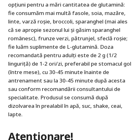
opțiuni pentru a mări cantitatea de glutamină:
fie consumăm mai multă fasole, soia, mazăre,
linte, varză roșie, broccoli, sparanghel (mai ales
că se apropie sezonul lui și găsim sparanghel
românesc), frunze verzi, pătrunjel, sfeclă roșie;
fie luăm suplimente de L-glutamină. Doza
recomandată pentru adulți este de 2 g (1/2
linguriță) de 1-2 ori/zi, preferabil pe stomacul gol
(între mese), cu 30-45 minute înainte de
antrenament sau la 30-45 minute după acesta
sau conform recomandării consultantului de
specialitate. Produsul se consumă după
dizolvarea în prealabil în apă, suc, shake, ceai,
lapte.
Atenționare!