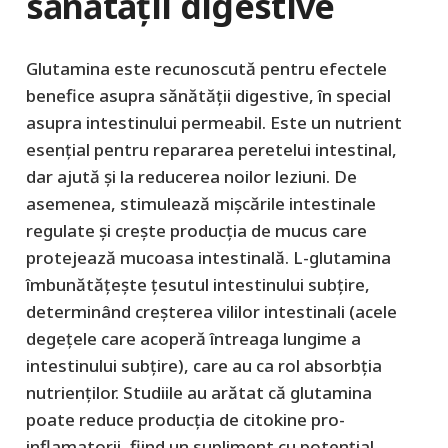
sănătății digestive
Glutamina este recunoscută pentru efectele
benefice asupra sănătății digestive, în special
asupra intestinului permeabil. Este un nutrient
esențial pentru repararea peretelui intestinal,
dar ajută și la reducerea noilor leziuni. De
asemenea, stimulează mișcările intestinale
regulate și crește producția de mucus care
protejează mucoasa intestinală. L-glutamina
îmbunătățește țesutul intestinului subțire,
determinând creșterea vililor intestinali (acele
degețele care acoperă întreaga lungime a
intestinului subțire), care au ca rol absorbția
nutrienților. Studiile au arătat că glutamina
poate reduce producția de citokine pro-
inflamatorii, fiind un supliment cu potențial