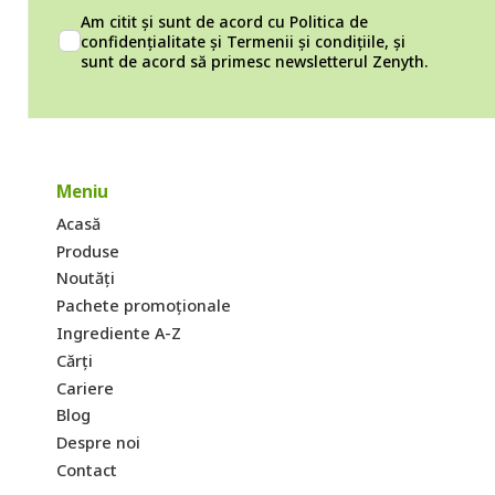
Am citit și sunt de acord cu
Politica de
confidențialitate
și
Termenii și condițiile
, și
sunt de acord să primesc newsletterul Zenyth.
Meniu
Acasă
Produse
Noutăți
Pachete promoționale
Ingrediente A-Z
Cărți
Cariere
Blog
Despre noi
Contact