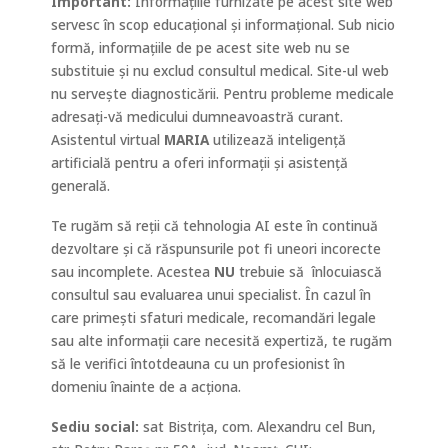
Important:
Informațiile furnizate pe acest site web
servesc în scop educațional și informațional. Sub nicio
formă, informațiile de pe acest site web nu se
substituie și nu exclud consultul medical. Site-ul web
nu servește diagnosticării. Pentru probleme medicale
adresați-vă medicului dumneavoastră curant.
Asistentul virtual
MARIA
utilizează inteligență
artificială pentru a oferi informații și asistență
generală.
Te rugăm să reții că tehnologia AI este în continuă
dezvoltare și că răspunsurile pot fi uneori incorecte
sau incomplete. Acestea
NU
trebuie să
înlocuiască
consultul sau evaluarea unui specialist. În cazul în
care primești sfaturi medicale, recomandări legale
sau alte informații care necesită expertiză, te rugăm
să le verifici întotdeauna cu un profesionist în
domeniu înainte de a acționa.
Sediu social:
sat Bistrița, com. Alexandru cel Bun,