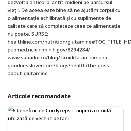
dezvolta anticorpi antitiroidieni pe parcursul
vieții. De aceea este bine să ne ajutăm corpul cu
o alimentație echilibrată și cu suplimente de
calitate care să completeze ceea ce alimentația
nu poate. SURSE:
healthline.com/nutrition/glutamine#TOC_TITLE_H
pubmed.ncbi.nlm.nih.gov/8294284/
www.sanador.ro/blog/tiroidita-autoimuna
goodnesslover.com/blogs/health/the-goss-
about-glutamine
Articole recomandate