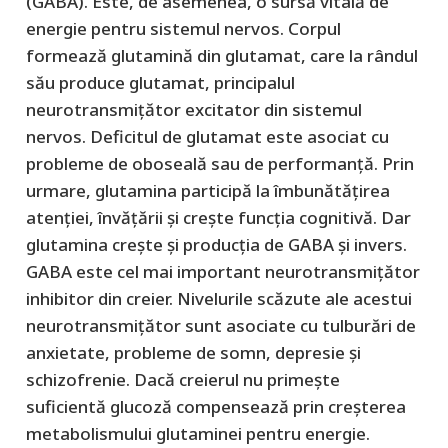
(GABA). Este, de asemenea, o sursă vitală de
energie pentru sistemul nervos. Corpul
formează glutamină din glutamat, care la rândul
său produce glutamat, principalul
neurotransmițător excitator din sistemul
nervos. Deficitul de glutamat este asociat cu
probleme de oboseală sau de performanță. Prin
urmare, glutamina participă la îmbunătățirea
atenției, învățării și crește funcția cognitivă. Dar
glutamina crește și producția de GABA și invers.
GABA este cel mai important neurotransmițător
inhibitor din creier. Nivelurile scăzute ale acestui
neurotransmițător sunt asociate cu tulburări de
anxietate, probleme de somn, depresie și
schizofrenie. Dacă creierul nu primește
suficientă glucoză compensează prin creșterea
metabolismului glutaminei pentru energie.