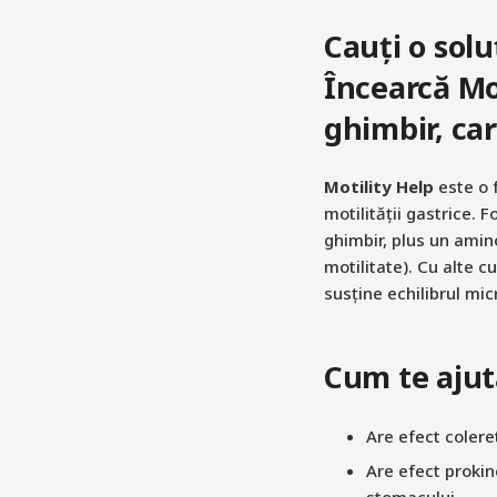
Cauți o sol
Încearcă Mo
ghimbir, car
Motility Help
este o 
motilității gastrice. 
ghimbir, plus un amino
motilitate). Cu alte cu
susține echilibrul micr
Cum te ajut
Are efect coleret
Are efect prokin