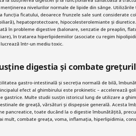
a menținerea nivelurilor normale de lipide din sânge. Utilizările 
la funcția ficatului, deoarece frunzele sale sunt considerate c
biliară), hepatoprotectoare, hipocolesterolemiante și diuretice
ată în probleme digestive (balonare, senzatie de preaplin, flat
iare), în tratarea hiperlipidemiilor (asociate cu regim hipolipidi
lucrează într-un mediu toxic.
usține digestia și combate grețuri
ilitatea gastro-intestinală și secreția normală de bilă, îmbunăt
rincipalul efect al ghimbirului este prokinetic – accelerează go
e gastrice. Multe studii susțin istoricul lung de utilizare a ghi
stinale de greață, vărsături și dispepsie generală. Acesta îm
zime pancreatice, toate ducând la o digestie îmbunătățită, precu
i mult, combate greața, voma, inflamația, hiperlipidimia, con