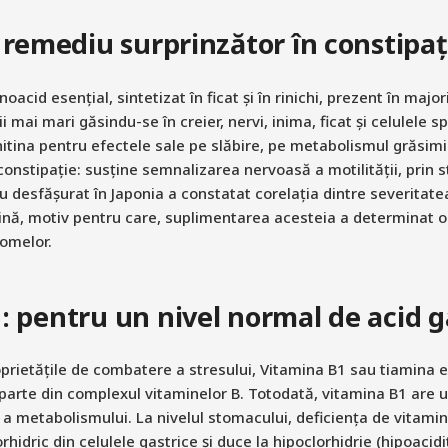
: remediu surprinzător în constipaț
acid esențial, sintetizat în ficat și în rinichi, prezent în major
 mai mari găsindu-se în creier, nervi, inima, ficat și celulele s
itina pentru efectele sale pe slăbire, pe metabolismul grăsimil
constipație: susține semnalizarea nervoasă a motilității, prin 
iu desfășurat în Japonia a constatat corelația dintre severitatea
tină, motiv pentru care, suplimentarea acesteia a determinat 
omelor.
: pentru un nivel normal de acid g
rietățile de combatere a stresului, Vitamina B1 sau tiamina e
 parte din complexul vitaminelor B. Totodată, vitamina B1 are u
i a metabolismului. La nivelul stomacului, deficiența de vitami
orhidric din celulele gastrice și duce la hipoclorhidrie (hipoacid