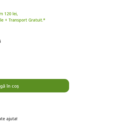
m 120 lei,
e + Transport Gratuit.*
i
gă în coș
ate ajuta!