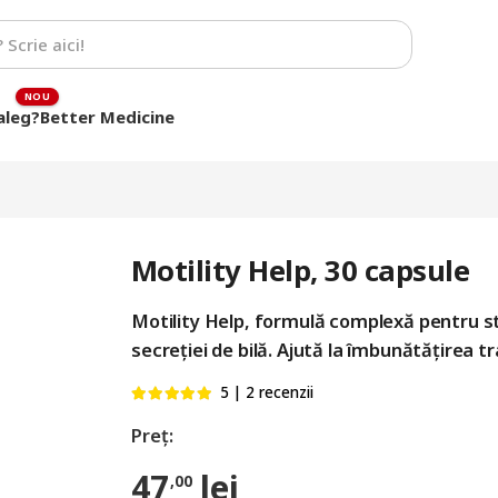
aleg?
Better Medicine
Motility Help, 30 capsule
Motility Help, formulă complexă pentru sti
secreției de bilă. Ajută la îmbunătățirea tr
5 | 2 recenzii
Evaluat la
5.00
din 5
47
lei
,00