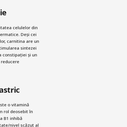
ie
itatea celulelor din
permatice. Deși cei
or, carnitina are un
stimularea sintezei
 constipației și un
o reducere
astric
ste o vitamină
n rol deosebit în
na B1 inhibă
itate/nivel scăzut al