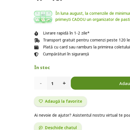
În luna august, la comenzile de minimu
primești CADOU un organizator de pastil
Livrare rapidă în 1-2 zile*
Transport gratuit pentru comenzi peste 120 le
Plată cu card sau ramburs la primirea coletului
Cumpărături în siguranță
În stoc
Cantitate
Adau
Motility
Adaugă la favorite
Help,
30
Ai nevoie de ajutor? Asistentul nostru virtual te po
capsule
Deschide chatul