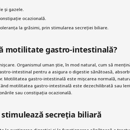
e și gazele.
constipație ocazională.
leranța la grăsimi, prin stimularea secreției biliare.
 motilitate gastro-intestinală?
mișcare. Organismul uman știe, în mod natural, cum să mențină
astro-intestinal pentru a asigura o digestie sănătoasă, absorbți
r. Motilitatea gastro-intestinală este mișcarea normală, natura
Când motilitatea gastro-intestinală este dezechilibrată sau len
nările sau constipația ocazională.
stimulează secreția biliară
 la susținerea digestiei și la funcționarea sănătoasă a tractulu