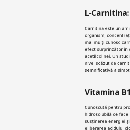
L-Carnitina
Carnitina este un amino
organism, concentrații
mai mulți cunosc carn
efect surprinzător în 
acetilcolinei. Un stud
nivel scăzut de carni
semnificativă a simpt
Vitamina B1
Cunoscută pentru prop
hidrosolubilă ce face
susținerea energiei ș
eliberarea acidului cl