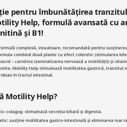
uție pentru îmbunătățirea tranzitul
tility Help, formulă avansată cu a
nitină și B1!
formulă complexă, inovatoare, recomandată pentru susținerea 
Formula combină două plante cu efect coleretic (stimularea bilei
acid – carnitina (semnalizarea nervoasă a motilității) și vitami
vinte, Motility Help stimulează motilitatea gastrică, tranzitul int
obian în tractul intestinal.
ă Motility Help?
ic-colagog: stimulează secreția biliară și digestia.
etic: susține motilitatea gastro-intestinală și eliminarea mai r