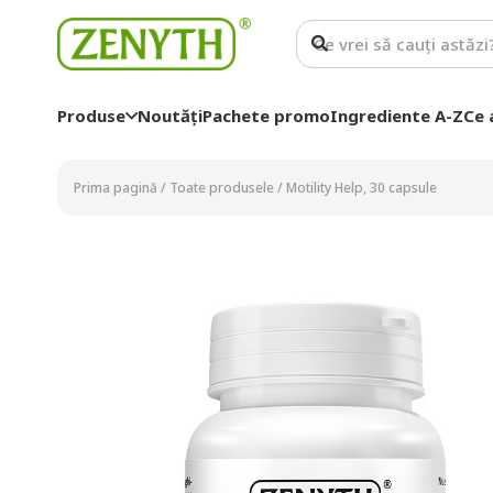
Produse
Noutăți
Pachete promo
Ingrediente A-Z
Ce 
Prima pagină
/
Toate produsele
/
Motility Help, 30 capsule