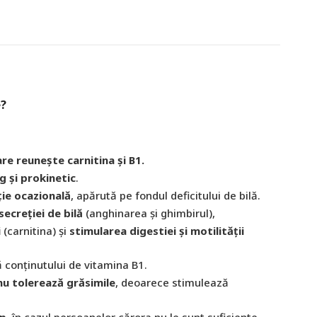
e?
re reunește carnitina și B1.
g și prokinetic
.
ie ocazională
, apărută pe fondul deficitului de bilă.
ecreției de bilă
(anghinarea și ghimbirul),
i
(carnitina) și
stimularea digestiei și motilității
ă conținutului de vitamina B1.
nu tolerează grăsimile
, deoarece stimulează