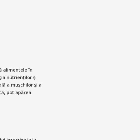
 alimentele în
a nutrienților și
lă a mușchilor și a
tă, pot apărea
i intestinal si a