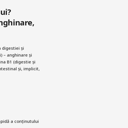
ui?
nghinare,
digestiei și
) – anghinare și
na B1 (digestie și
estinal și, implicit,
apidă a conținutului