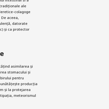
tradiționale ale
oleretice-colagoge
. De aceea,
ulență, datorate
c) și ca protector
le
ățind asimilarea și
lirea stomacului și
mbirului pentru
bunătățește producția
m și la protejarea
stipația, meteorismul