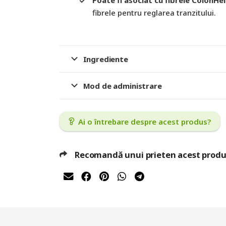
Poate fi asociat cu fibrele ColonHe
fibrele pentru reglarea tranzitului.
Ingrediente
Mod de administrare
Ai o întrebare despre acest produs?
Recomandă unui prieten acest produ