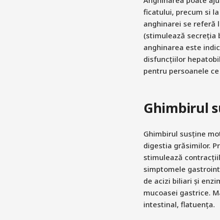
ficatului, precum si l
anghinarei se referă 
(stimulează secreția 
anghinarea este indic
disfuncțiilor hepatobil
pentru persoanele ce 
Ghimbirul s
Ghimbirul susține mot
digestia grăsimilor. P
stimulează contracțiil
simptomele gastrointe
de acizi biliari și en
mucoasei gastrice. Ma
intestinal, flatuența.