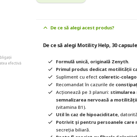
De ce să alegi acest produs?
De ce să alegi Motility Help, 30 capsul
ligații
Formulă unică, originală Zenyth
.
atea efectivă
Primul produs dedicat motilității ca
Supliment cu efect
coleretic-colago
Recomandat în cazurile de
constipaț
Acționează pe 3 planuri:
stimularea s
semnalizarea nervoasă a motilități
(vitamina B1).
Util în caz de hipoaciditate
, datorit
Potrivit și pentru persoanele care 
secreția biliară.