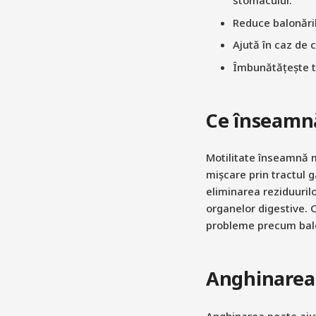
stomacului.
Reduce balonăril
Ajută în caz de 
Îmbunătățește to
Ce înseamnă
Motilitate înseamnă 
mișcare prin tractul g
eliminarea reziduurilo
organelor digestive. 
probleme precum balo
Anghinarea 
Anghinarea poate ajuta