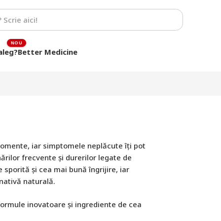
aleg?
Better Medicine
momente, iar simptomele neplăcute îți pot
nărilor frecvente și durerilor legate de
sporită și cea mai bună îngrijire, iar
nativă naturală.
formule inovatoare și ingrediente de cea