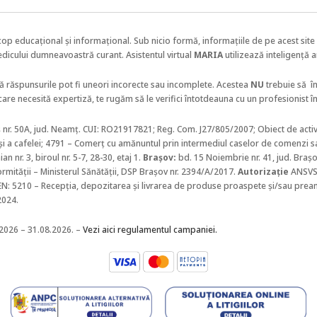
cop educațional și informațional. Sub nicio formă, informațiile de pe acest site 
edicului dumneavoastră curant.
Asistentul virtual
MARIA
utilizează inteligență a
că răspunsurile pot fi uneori incorecte sau incomplete. Acestea
NU
trebuie să
î
care necesită expertiză, te rugăm să le verifici întotdeauna cu un profesionist î
eș nr. 50A, jud. Neamț. CUI: RO21917821; Reg. Com. J27/805/2007; Obiect de activ
i a cafelei;
4791 – Comerţ cu amănuntul prin intermediul caselor de comenzi sa
an nr. 3, biroul nr. 5-7, 28-30, etaj 1.
Braşov:
bd. 15 Noiembrie nr. 41, jud. Bra
ormității – Ministerul Sănătății, DSP Brașov nr. 2394/A/2017.
Autorizație
ANSVSA
CAEN: 5210 – Recepția, depozitarea și livrarea de produse proaspete și/sau pream
2024.
.2026 – 31.08.2026. –
Vezi aici regulamentul campaniei.