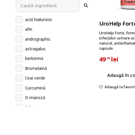
acid hialuronic
UroHelp Forte
afin
UroHelp Forte, form
infecțiilor urinare a
andrographis
natural, antiinflamat
capsule.
astragalus
49
lei
berberină
,00
Bromelaină
Adaugă în c
Ceai verde
Adaugă la favori
Curcumină
D-manoză
Echinacea
Ghimbir
Glucozamină