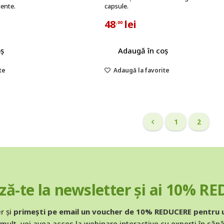
tente.
capsule.
48
lei
,00
oș
Adaugă în coș
te
Adaugă la favorite
1
2
ă-te la newsletter și ai 10% R
r și
primești pe email un voucher de 10% REDUCERE pentru
mult, vei avea acces la webinare interactive cu experți în săn