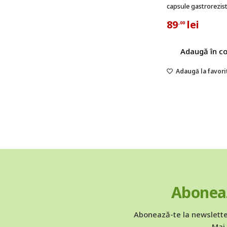
Saw palmetto
capsule gastrorezis
89
lei
seleniu
,00
soc
Adaugă în c
turmeric
Adaugă la favori
ulm roșu
Vitamina C
vitex agnus-castus
Zinc
Aboneaz
Abonează-te la newslette
Mai 