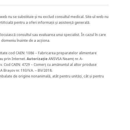
web nu se substituie și nu exclud consultul medical. Site-ul web nu
rtificială pentru a oferi informații și asistență generală.
nlocuiască consultul sau evaluarea unui specialist. În cazul în care
n domeniu înainte de a acționa.
itate
cod CAEN
: 1086 – Fabricarea preparatelor alimentare
u prin Internet.
Autorizație
ANSVSA
Neamț
nr. A-
şov. Cod CAEN: 4729 – Comerț cu amănuntul al altor produse
 Brașov nr. 193/V.A. – BV/2018.
balate de origine nonanimală, atât pentru unități, cât și pentru