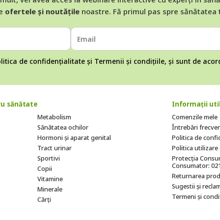
e
ofertele și noutățile
noastre. Fă primul pas spre sănătatea 
litica de confidențialitate
și
Termenii și condițiile
, și sunt de aco
u sănătate
Informații uti
Metabolism
Comenzile mele
Sănătatea ochilor
Întrebări frecve
Hormoni și aparat genital
Politica de confi
Tract urinar
Politica utilizar
Sportivi
Protecția Consum
Consumator: 02
Copii
Returnarea prod
Vitamine
Sugestii și reclam
Minerale
Termeni și condiț
Cărți