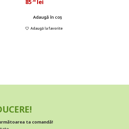
85
lei
,00
Adaugă în coș
Adaugă la favorite
EDUCERE!
 următoarea ta comandă!
ătate