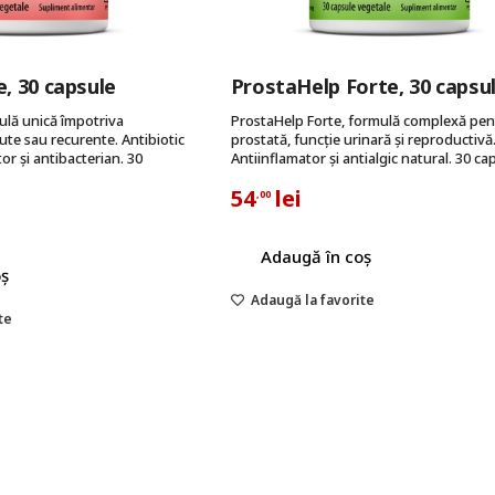
, 30 capsule
ProstaHelp Forte, 30 capsu
ulă unică împotriva
ProstaHelp Forte, formulă complexă pen
cute sau recurente. Antibiotic
prostată, funcție urinară și reproductivă
or și antibacterian. 30
Antiinflamator și antialgic natural. 30 ca
54
lei
,00
Adaugă în coș
oș
Adaugă la favorite
te