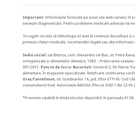
Important:
Informațiile furnizate pe acest site web servesc în s
servește diagnosticării. Pentru probleme medicale adresați-vă m
Te rugăm să reții că tehnologia AI este în continuă dezvoltare și 
primești sfaturi medicale, recomandări legale sau alte informații 
Sediu social:
sat Bistrița, com. Alexandru cel Bun, str. Petru Rar
omogenizate și alimentelor dietetice;
1083 – Prelucrarea ceaiului ș
301/2011.
Puncte de lucru: Bucureşti:
Sectorul 3, Str. Nerva Trai
alimentare, în magazine specializate. Notificare certificarea conf
Oraș Pantelimon
, str. Grădinarilor 1A, jud. Ilfov 077145. Cod 
consumatorul final. Autorizație ANSVSA Ilfov nr. 03817 din 23.09.
*Promoție valabilă în limita stocului disponibil, în perioada 01.08