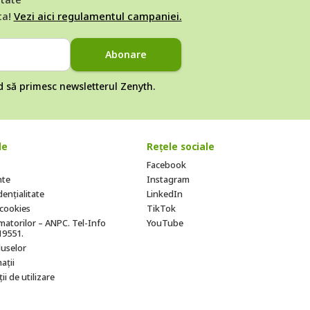
ta!
Vezi aici regulamentul campaniei.
Abonare
rd să primesc newsletterul Zenyth.
le
Rețele sociale
Facebook
nte
Instagram
dențialitate
LinkedIn
e cookies
TikTok
atorilor – ANPC. Tel-Info
YouTube
19551.
uselor
ații
ii de utilizare