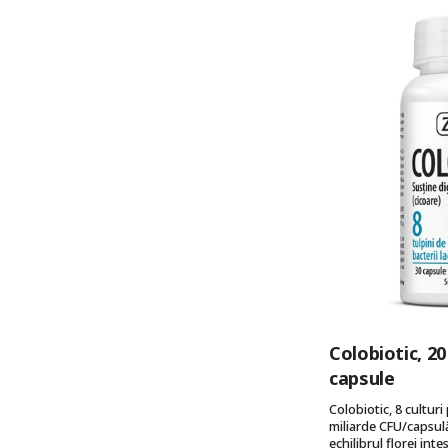
Goldenseal
inulină
lactobacili
lecitină
măslin frunze
morcov
Mușcată africană
Prebiotice
Probiotice
propolis
prun african
Colobiotic, 20
quercetină
capsule
resveratrol
Colobiotic, 8 culturi 
miliarde CFU/capsulă
rodie
echilibrul florei int