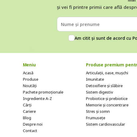
și vei fi printre primii care află despr
Am citit și sunt de acord cu
Po
Meniu
Produse premium pentr
Acasă
Articulații, oase, mușchi
Produse
Imunitate
Noutăți
Detoxifiere și slăbire
Pachete promoționale
Sistem digestiv
Ingrediente A-Z
Probiotice și prebiotice
Cărți
Memorie și concentrare
Cariere
Stres și somn
Blog
Frumusețe
Despre noi
Sistem cardiovascular
Contact