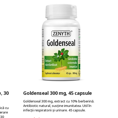
, 30
Goldenseal 300 mg, 45 capsule
Goldenseal 300 mg, extract cu 10% berberină.
Antibiotic natural, susține imunitatea. Util în
ică cu
infecții respiratorii și urinare. 45 capsule.
erare
 30