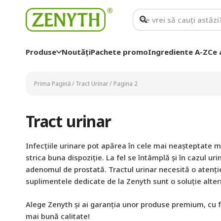
Produse
Noutăți
Pachete promo
Ingrediente A-Z
Ce 
Prima Pagină
/
Tract Urinar
/
Pagina 2
Tract urinar
Infecțiile urinare pot apărea în cele mai neașteptate 
strica buna dispoziție. La fel se întâmplă și în cazul uri
adenomul de prostată. Tractul urinar necesită o atenție 
suplimentele dedicate de la Zenyth sunt o soluție alter
Alege Zenyth și ai garanția unor produse premium, cu 
mai bună calitate!