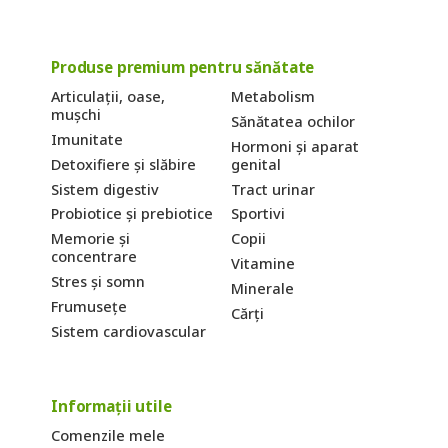
Produse premium pentru sănătate
Articulații, oase,
Metabolism
mușchi
Sănătatea ochilor
Imunitate
Hormoni și aparat
Detoxifiere și slăbire
genital
Sistem digestiv
Tract urinar
Probiotice și prebiotice
Sportivi
Memorie și
Copii
concentrare
Vitamine
Stres și somn
Minerale
Frumusețe
Cărți
Sistem cardiovascular
Informații utile
Comenzile mele