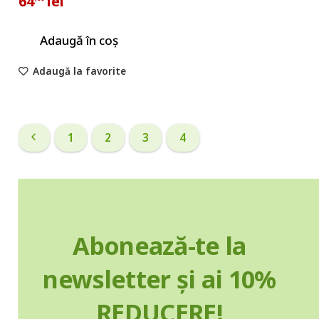
64
lei
Adaugă în coș
Adaugă la favorite
1
2
3
4
Abonează-te la
newsletter și ai 10%
REDUCERE!