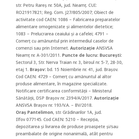
str. Petru Rareș nr. 50A, jud. Neamț. CUI:
RO21917821; Reg. Com. J27/805/2007; Obiect de
activitate
cod CAEN
: 1086 – Fabricarea preparatelor
alimentare omogenizate și alimentelor dietetice;
1083 – Prelucrarea ceaiului și a cafelei;
4791 –
Comerţ cu amănuntul prin intermediul caselor de
comenzi sau prin Internet.
Autorizație
ANSVSA
Neamț
nr. A-301/2011.
Puncte de lucru: Bucureşti:
Sectorul 3, Str. Nerva Traian nr. 3, biroul nr. 5-7, 28-30,
etaj 1.
Braşov:
bd. 15 Noiembrie nr. 41, jud. Braşov.
Cod CAEN: 4729 – Comerț cu amănuntul al altor
produse alimentare, în magazine specializate.
Notificare certificarea conformității – Ministerul
Sănătății, DSP Brașov nr. 2394/A/2017.
Autorizație
ANSVSA Brașov nr. 193/V.A. – BV/2018.
Oraș Pantelimon
, str. Grădinarilor 1A, jud.
Ilfov 077145. Cod CAEN: 5210 – Recepția,
depozitarea și livrarea de produse proaspete și/sau
preambalate de origine nonanimală, atât pentru