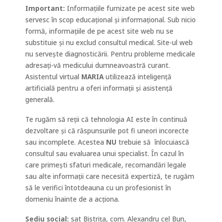
Important:
Informațiile furnizate pe acest site web
servesc în scop educațional și informațional. Sub nicio
formă, informațiile de pe acest site web nu se
substituie și nu exclud consultul medical. Site-ul web
nu servește diagnosticării. Pentru probleme medicale
adresați-vă medicului dumneavoastră curant.
Asistentul virtual
MARIA
utilizează inteligență
artificială pentru a oferi informații și asistență
generală.
Te rugăm să reții că tehnologia AI este în continuă
dezvoltare și că răspunsurile pot fi uneori incorecte
sau incomplete. Acestea
NU
trebuie să
înlocuiască
consultul sau evaluarea unui specialist. În cazul în
care primești sfaturi medicale, recomandări legale
sau alte informații care necesită expertiză, te rugăm
să le verifici întotdeauna cu un profesionist în
domeniu înainte de a acționa.
Sediu social:
sat Bistrița, com. Alexandru cel Bun,