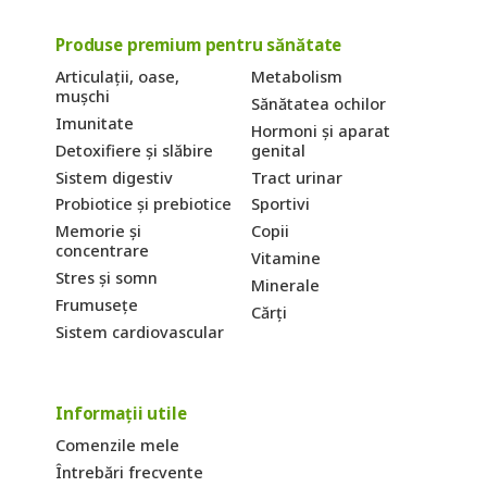
Produse premium pentru sănătate
Articulații, oase,
Metabolism
mușchi
Sănătatea ochilor
Imunitate
Hormoni și aparat
Detoxifiere și slăbire
genital
Sistem digestiv
Tract urinar
Probiotice și prebiotice
Sportivi
Memorie și
Copii
concentrare
Vitamine
Stres și somn
Minerale
Frumusețe
Cărți
Sistem cardiovascular
Informații utile
Comenzile mele
Întrebări frecvente