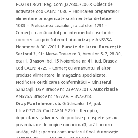
RO21917821; Reg. Com. J27/805/2007; Obiect de
activitate
cod CAEN
: 1086 – Fabricarea preparatelor
alimentare omogenizate și alimentelor dietetice;
1083 – Prelucrarea ceaiului și a cafelei;
4791 –
Comerţ cu amănuntul prin intermediul caselor de
comenzi sau prin Internet.
Autorizație
ANSVSA
Neamț
nr. A-301/2011.
Puncte de lucru: Bucureşti:
Sectorul 3, Str. Nerva Traian nr. 3, biroul nr. 5-7, 28-30,
etaj 1.
Braşov:
bd. 15 Noiembrie nr. 41, jud. Braşov.
Cod CAEN: 4729 – Comerț cu amănuntul al altor
produse alimentare, în magazine specializate.
Notificare certificarea conformității – Ministerul
Sănătății, DSP Brașov nr. 2394/A/2017.
Autorizație
ANSVSA Brașov nr. 193/V.A. – BV/2018.
Oraș Pantelimon
, str. Grădinarilor 1A, jud.
Ilfov 077145. Cod CAEN: 5210 – Recepția,
depozitarea și livrarea de produse proaspete și/sau
preambalate de origine nonanimală, atât pentru
unități, cât și pentru consumatorul final. Autorizație