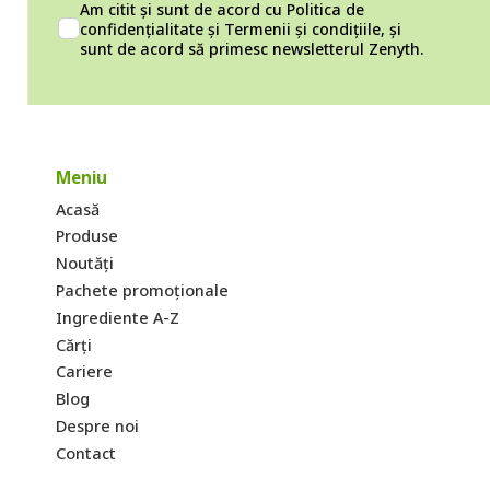
Am citit și sunt de acord cu
Politica de
confidențialitate
și
Termenii și condițiile
, și
sunt de acord să primesc newsletterul Zenyth.
Meniu
Acasă
Produse
Noutăți
Pachete promoționale
Ingrediente A-Z
Cărți
Cariere
Blog
Despre noi
Contact