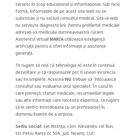
servesc în scop educațional și informațional. Sub nicio
formă, informațiile de pe acest site web nu se
substituie și nu exclud consultul medical. Site-ul web
nu servește diagnosticării. Pentru probleme medicale
adresați-vă medicului dumneavoastră curant.
Asistentul virtual
MARIA
utilizează inteligență
artificială pentru a oferi informații și asistență
generală.
Te rugăm să reții că tehnologia AI este în continuă
dezvoltare și că răspunsurile pot fi uneori incorecte
sau incomplete. Acestea
NU
trebuie să
înlocuiască
consultul sau evaluarea unui specialist. În cazul în
care primești sfaturi medicale, recomandări legale
sau alte informații care necesită expertiză, te rugăm
să le verifici întotdeauna cu un profesionist în
domeniu înainte de a acționa.
Sediu social:
sat Bistrița, com. Alexandru cel Bun,
str. Petru Rareș nr. 50A, jud. Neamț. CUI: