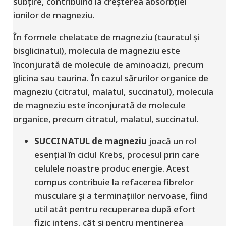
subțire, contribuind la creșterea absorbției
ionilor de magneziu.
În formele chelatate de magneziu (tauratul și
bisglicinatul), molecula de magneziu este
înconjurată de molecule de aminoacizi, precum
glicina sau taurina. În cazul sărurilor organice de
magneziu (citratul, malatul, succinatul), molecula
de magneziu este înconjurată de molecule
organice, precum citratul, malatul, succinatul.
SUCCINATUL de magneziu
joacă un rol
esențial în ciclul Krebs, procesul prin care
celulele noastre produc energie. Acest
compus contribuie la refacerea fibrelor
musculare și a terminațiilor nervoase, fiind
util atât pentru recuperarea după efort
fizic intens, cât și pentru menținerea